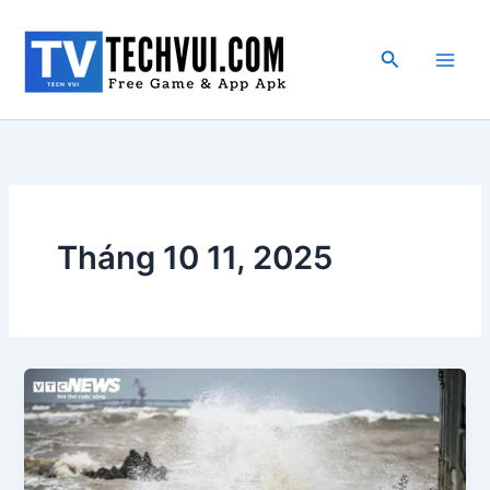
Nhảy
tới
Tìm
nội
kiếm
dung
Tháng 10 11, 2025