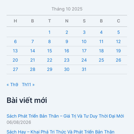
c
Tháng 10 2025
b
à
H
B
T
N
S
B
C
i
v
1
2
3
4
5
i
6
7
8
9
10
11
12
ế
t
13
14
15
16
17
18
19
20
21
22
23
24
25
26
27
28
29
30
31
« Th9
Th11 »
Bài viết mới
Sách Phát Triển Bản Thân – Giá Trị Và Tư Duy Thời Đại Mới
06/08/2026
Sách Hay – Khai Phá Tri Thức Và Phát Triển Bản Thân