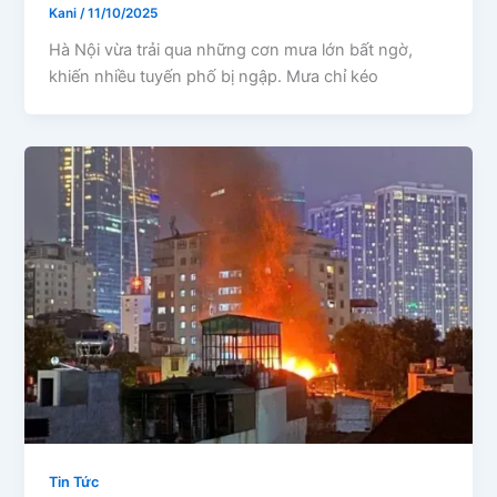
Kani
/
11/10/2025
Hà Nội vừa trải qua những cơn mưa lớn bất ngờ,
khiến nhiều tuyến phố bị ngập. Mưa chỉ kéo
Tin Tức