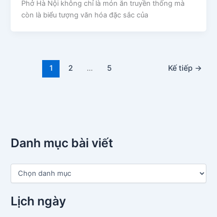
Phở Hà Nội không chỉ là món ăn truyền thống mà
còn là biểu tượng văn hóa đặc sắc của
1
2
…
5
Kế tiếp
→
Danh mục bài viết
D
a
n
h
Lịch ngày
m
ụ