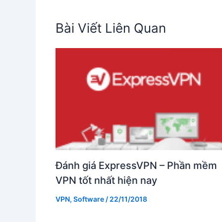
Bài Viết Liên Quan
Đánh giá ExpressVPN – Phần mềm
VPN tốt nhất hiện nay
VPN
,
Software
/
22/11/2018