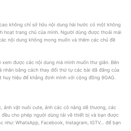
ao không chỉ sở hữu nội dung hài hước có một không
nh hoạt trang chủ của mình. Người dùng được thoải mái
n các nội dung không mong muốn và thêm các chủ đề
 sẽ xem được các nội dung mà mình muốn thư giãn. Bên
 nhân bằng cách thay đổi thứ tự các bài đã đăng của
oạt huy hiệu để khẳng định mình với cộng đồng 9GAG.
c, ảnh vật nuôi cute, ảnh các cô nàng dễ thương, các
đều cho phép người dùng tải về thiết bị và bạn được
hác như: WhatsApp, Facebook, Instagram, IGTV… để bạn