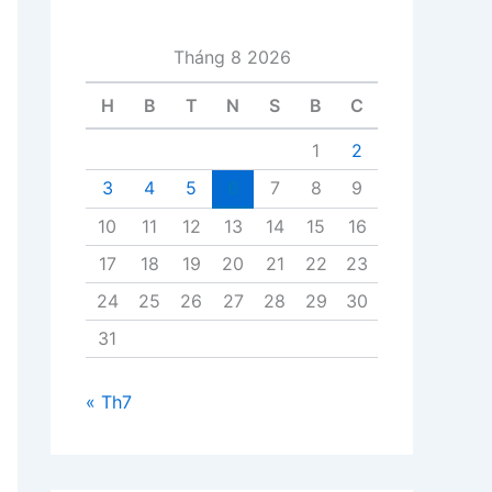
i
v
Tháng 8 2026
i
ế
H
B
T
N
S
B
C
t
1
2
3
4
5
6
7
8
9
10
11
12
13
14
15
16
17
18
19
20
21
22
23
24
25
26
27
28
29
30
31
« Th7