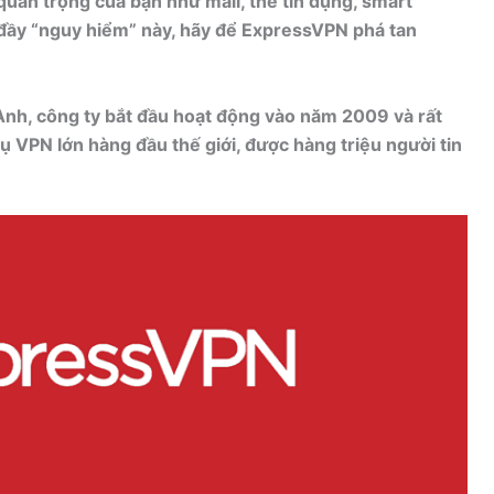
quan trọng của bạn như mail, thẻ tín dụng, smart
 đầy “nguy hiểm” này, hãy để ExpressVPN phá tan
Anh, công ty bắt đầu hoạt động vào năm 2009 và rất
 VPN lớn hàng đầu thế giới, được hàng triệu người tin