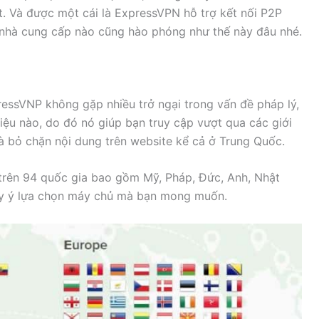
ất. Và được một cái là ExpressVPN hỗ trợ kết nối P2P
 nhà cung cấp nào cũng hào phóng như thế này đâu nhé.
ressVNP không gặp nhiều trở ngại trong vấn đề pháp lý,
liệu nào, do đó nó giúp bạn truy cập vượt qua các giới
à bỏ chặn nội dung trên website kể cả ở Trung Quốc.
 trên 94 quốc gia bao gồm Mỹ, Pháp, Đức, Anh, Nhật
ùy ý lựa chọn máy chủ mà bạn mong muốn.