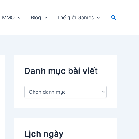
Tìm
MMO
Blog
Thế giới Games
kiếm
Danh mục bài viết
D
a
n
h
m
ụ
c
Lịch ngày
b
à