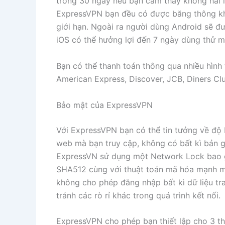
trong 30 ngày nếu bạn cảm thấy không hài l
ExpressVPN bạn đều có được băng thông kh
giới hạn. Ngoài ra người dùng Android sẽ đ
iOS có thể hưởng lợi đến 7 ngày dùng thử mi
Bạn có thể thanh toán thông qua nhiều hình
American Express, Discover, JCB, Diners Clu
Bảo mật của ExpressVPN
Với ExpressVPN bạn có thể tin tưởng về độ b
web mà bạn truy cập, không có bất kì bản gh
ExpressVN sử dụng một Network Lock bao 
SHA512 cùng với thuật toán mã hóa mạnh mẽ
không cho phép đăng nhập bất kì dữ liệu tr
tránh các rò rỉ khác trong quá trình kết nối.
ExpressVPN cho phép bạn thiết lập cho 3 thiế