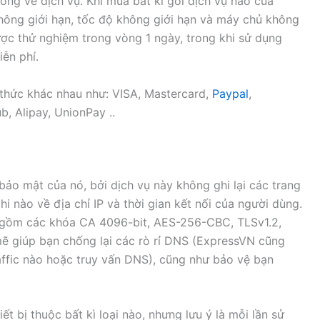
òng về dịch vụ. Khi mua bất kì gói dịch vụ nào của
ông giới hạn, tốc độ không giới hạn và máy chủ không
ược thử nghiệm trong vòng 1 ngày, trong khi sử dụng
ễn phí.
 thức khác nhau như: VISA, Mastercard,
Paypal
,
b, Alipay, UnionPay ..
ảo mật của nó, bởi dịch vụ này không ghi lại các trang
i nào về địa chỉ IP và thời gian kết nối của người dùng.
gồm các khóa CA 4096-bit, AES-256-CBC, TLSv1.2,
 giúp bạn chống lại các rò rỉ DNS (ExpressVN cũng
affic nào hoặc truy vấn DNS), cũng như bảo vệ bạn
t bị thuộc bất kì loại nào, nhưng lưu ý là mỗi lần sử