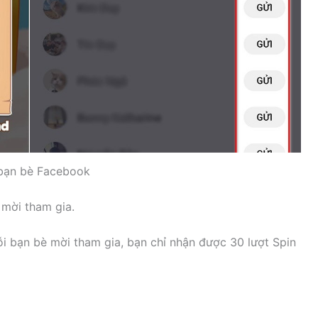
bạn bè Facebook
mời tham gia.
mỗi bạn bè mời tham gia, bạn chỉ nhận được 30 lượt Spin