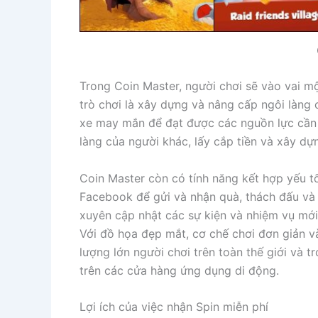
Trong Coin Master, người chơi sẽ vào vai mộ
trò chơi là xây dựng và nâng cấp ngôi làng 
xe may mắn để đạt được các nguồn lực cần t
làng của người khác, lấy cắp tiền và xây dự
Coin Master còn có tính năng kết hợp yếu tố
Facebook để gửi và nhận quà, thách đấu và h
xuyên cập nhật các sự kiện và nhiệm vụ mới
Với đồ họa đẹp mắt, cơ chế chơi đơn giản v
lượng lớn người chơi trên toàn thế giới và 
trên các cửa hàng ứng dụng di động.
Lợi ích của việc nhận Spin miễn phí