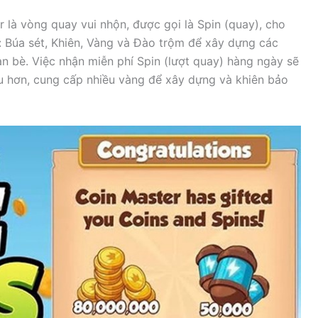
 là vòng quay vui nhộn, được gọi là Spin (quay), cho
úa sét, Khiên, Vàng và Đào trộm để xây dựng các
bạn bè. Việc nhận miễn phí Spin (lượt quay) hàng ngày sẽ
ều hơn, cung cấp nhiều vàng để xây dựng và khiên bảo