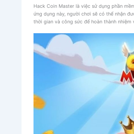
Hack Coin Master là việc sử dụng phần mềm 
ứng dụng này, người chơi sẽ có thể nhận đượ
thời gian và công sức để hoàn thành nhiệm 