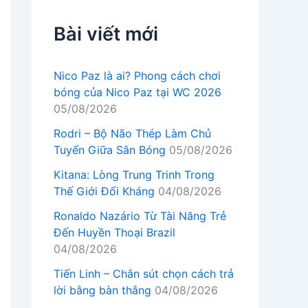
Bài viết mới
Nico Paz là ai? Phong cách chơi
bóng của Nico Paz tại WC 2026
05/08/2026
Rodri – Bộ Não Thép Làm Chủ
Tuyến Giữa Sân Bóng
05/08/2026
Kitana: Lòng Trung Trinh Trong
Thế Giới Đối Kháng
04/08/2026
Ronaldo Nazário Từ Tài Năng Trẻ
Đến Huyền Thoại Brazil
04/08/2026
Tiến Linh – Chân sút chọn cách trả
lời bằng bàn thắng
04/08/2026