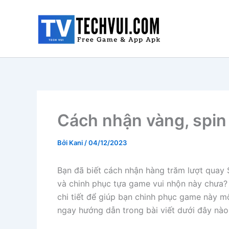
Nhảy
tới
nội
dung
Cách nhận vàng, spin
Bởi
Kani
/
04/12/2023
Bạn đã biết cách nhận hàng trăm lượt quay 
và chinh phục tựa game vui nhộn này chưa?
chi tiết để giúp bạn chinh phục game này 
ngay hướng dẫn trong bài viết dưới đây nào