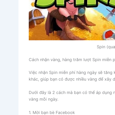
Spin (qu
Cách nhận vàng, hàng trăm lượt Spin miễn 
Việc nhận Spin miễn phí hàng ngày sẽ tăng 
khác, giúp bạn có được nhiều vàng để xây 
Dưới đây là 2 cách mà bạn có thể áp dụng n
vàng mỗi ngày.
1. Mời bạn bè Facebook