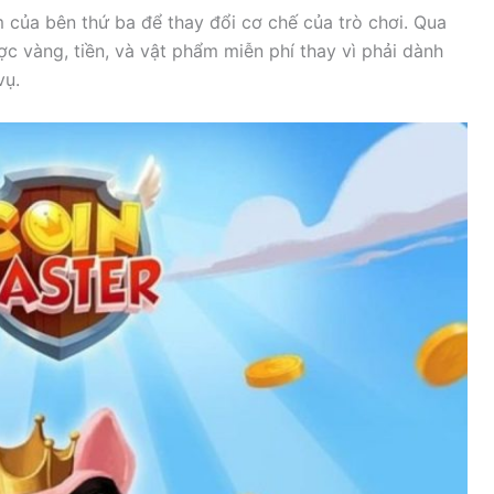
của bên thứ ba để thay đổi cơ chế của trò chơi. Qua
c vàng, tiền, và vật phẩm miễn phí thay vì phải dành
vụ.