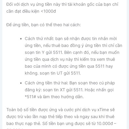
Đối với dịch vụ ứng tiền này thì tài khoản gốc của bạn chỉ
cần đạt điều kiện <1000đ
Để ứng tiền, bạn có thể theo hai cách:
Cách thứ nhất: bạn sẽ nhận được tin nhắn mời
ứng tiền, nếu thuê bao đồng ý ứng tiền thì chỉ cần
soạn tin Y gửi 5511. Bên cạnh đó, nếu bạn muốn
ứng tiền qua dịch vụ này thì kiểm tra xem thuê
bao của mình có được ứng tiền qua 5511 hay
không. soạn tin UT gửi 5511.
Cách ứng tiền thứ hai: Bạn soạn theo cú pháp
đăng ký: soạn tin XT gửi 5511. Hoặc nhấn gọi
*511# và làm theo hướng dẫn.
Toàn bộ số tiền được ứng và cước phí dịch vụ xTime sẽ
được trừ vào lần nạp thẻ tiếp theo và ngay sau khi thuê
bao thực nạp thẻ. Số tiền bạn ưng được sẽ từ 10.000đ –