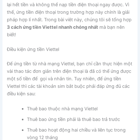
lại hết tiền và không thể nạp tiền điện thoại ngay được. Vì
thế, ứng tiền điện thoại trong trường hợp này chính là giải
pháp hợp lí nhất. Trong bài viêt này, chúng tôi sẽ tổng hợp
3 cách ứng tiền Viettel nhanh chóng nhất
mà bạn nên
biết!
Điều kiện ứng tiền Viettel
Để ứng tiền từ nhà mạng Viettel, bạn chỉ cần thực hiện một
vài thao tác đơn giản trên điện thoại là đã có thể ứng được
một số tiền để gọi và nhắn tin. Tuy nhiên, để ứng tiền
Viettel thì các tài khoản sim bắt buộc phải đáp ứng đủ các
điều kiện sau:
Thuê bao thuộc nhà mạng Viettel
Thuê bao ứng tiền phải là thuê bao trả trước
Thuê bao hoạt động hai chiều và liên tục trong
vòng 12 tháng