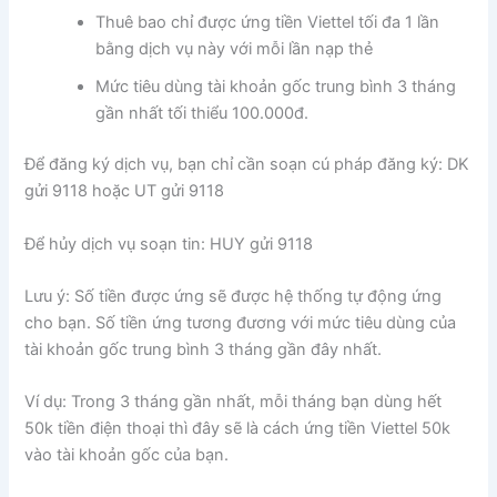
Thuê bao chỉ được ứng tiền Viettel tối đa 1 lần
bằng dịch vụ này với mỗi lần nạp thẻ
Mức tiêu dùng tài khoản gốc trung bình 3 tháng
gần nhất tối thiểu 100.000đ.
Để đăng ký dịch vụ, bạn chỉ cần soạn cú pháp đăng ký: DK
gửi 9118 hoặc UT gửi 9118
Để hủy dịch vụ soạn tin: HUY gửi 9118
Lưu ý: Số tiền được ứng sẽ được hệ thống tự động ứng
cho bạn. Số tiền ứng tương đương với mức tiêu dùng của
tài khoản gốc trung bình 3 tháng gần đây nhất.
Ví dụ: Trong 3 tháng gần nhất, mỗi tháng bạn dùng hết
50k tiền điện thoại thì đây sẽ là cách ứng tiền Viettel 50k
vào tài khoản gốc của bạn.