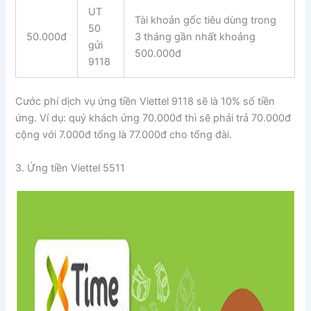
UT
Tài khoản gốc tiêu dùng trong
50
50.000đ
3 tháng gần nhất khoảng
gửi
500.000đ
9118
Cước phí dịch vụ ứng tiền Viettel 9118 sẽ là 10% số tiền
ứng. Ví dụ: quý khách ứng 70.000đ thì sẽ phải trả 70.000đ
cộng với 7.000đ tổng là 77.000đ cho tổng đài.
3. Ứng tiền Viettel 5511