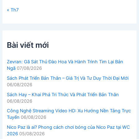
« Th7
Bài viết mới
Zevran: Gã Sát Thủ Đào Hoa Và Hành Trình Tìm Lại Bản
Ngã
07/08/2026
Sách Phát Triển Bản Thân – Giá Trị Và Tư Duy Thời Đại Mới
06/08/2026
Sách Hay – Khai Phá Tri Thức Và Phát Triển Bản Thân
06/08/2026
Công Nghệ Streaming Video HD: Xu Hướng Nền Tảng Trực
Tuyến
06/08/2026
Nico Paz là ai? Phong cách chơi bóng của Nico Paz tại WC
2026
05/08/2026