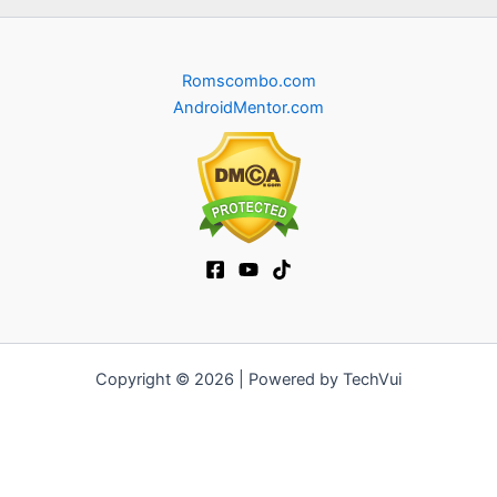
Romscombo.com
AndroidMentor.com
Copyright © 2026 | Powered by TechVui
12bet
|
ra khoi tv
|
mitom
|
truc tiep bong da xoilac
|
FB68
|
b52club
|
fun88
|
go88
|
https://pg999.baby
|
78win
|
hi88
|
Jun88
|
https://kqbd.deal/
|
kèo bóng đá
|
ok9 lin
|
IWIN
|
sky88
|
game bắn cá đổi thưởng
|
kèo nhà cái
|
tỷ lệ kèo
|
66club
|
188bet