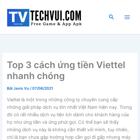
Nhảy
tới
Tìm
nội
kiếm
dung
Top 3 cách ứng tiền Viettel
nhanh chóng
Bởi
Javis Vu
/
07/06/2021
Viettel là một trong những công ty chuyên cung cấp
những giải pháp dịch vụ lớn nhất Việt Nam hiện nay. Trong
đó có rất nhiều dịch vụ tiện ích dành cho khách hàng của
họ như ứng tiền và ứng phút gọi. Có thể bạn sẽ thấy
những dịch vụ này là không cần thiết với mình, tuy nhiên,
chỉ là bạn chưa gặp trường hợp cần gọi đi gấp nhưng máy