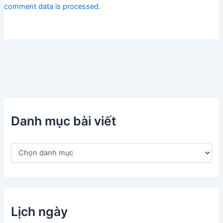
comment data is processed.
Danh mục bài viết
D
a
n
h
m
ụ
c
Lịch ngày
b