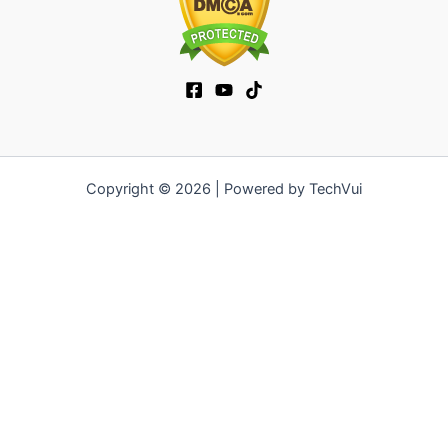
Copyright © 2026 | Powered by TechVui
12bet
|
ra khoi tv
|
mitom
|
truc tiep bong da xoilac
|
FB68
|
b52club
|
fun88
|
go88
|
https://pg999.baby
|
78win
|
hi88
|
Jun88
|
https://kqbd.deal/
|
kèo bóng đá
|
ok9 lin
|
IWIN
|
sky88
|
game bắn cá đổi thưởng
|
kèo nhà cái
|
tỷ lệ kèo
|
66club
|
188bet
|
hi 88
|
Nowgoal
|
7m
|
90p
|
LC88
|
8kbet
|
bet88
|
f168
|
kèo
bóng đá
|
rikvip
|
Jun88
|
kèo bóng đá hôm nay
|
xoilac
|
https://okvipno1.com/
|
78win
|
https://vn88.cn.com/
|
F8BET
|
sun win
|
789bet
|
https://vin777.jp.net/
|
b52club
|
F8BET
|
Tải
Go88
|
hitclub
|
https://keonhacai55.mobile/
|
7m
|
https://cakhiatvcc.tv/
|
OPEN88.COM
|
https://v9bet.website/
|