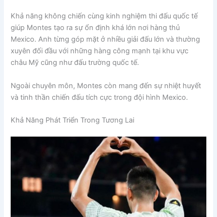
Khả năng không chiến cùng kinh nghiệm thi đấu quốc tế
giúp Montes tạo ra sự ổn định khá lớn nơi hàng thủ
Mexico. Anh từng góp mặt ở nhiều giải đấu lớn và thường
xuyên đối đầu với những hàng công mạnh tại khu vực
châu Mỹ cũng như đấu trường quốc tế.
Ngoài chuyên môn, Montes còn mang đến sự nhiệt huyết
và tinh thần chiến đấu tích cực trong đội hình Mexico.
Khả Năng Phát Triển Trong Tương Lai