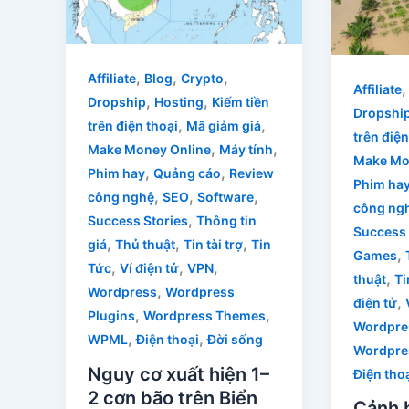
,
,
,
Affiliate
Blog
Crypto
Affiliate
,
,
Dropship
Hosting
Kiếm tiền
Dropshi
,
,
trên điện thoại
Mã giảm giá
trên điện
,
,
Make Money Online
Máy tính
Make Mo
,
,
Phim hay
Quảng cáo
Review
Phim ha
,
,
,
công nghệ
SEO
Software
công ng
,
Success Stories
Thông tin
Success 
,
,
,
giá
Thủ thuật
Tin tài trợ
Tin
,
Games
,
,
,
Tức
Ví điện tử
VPN
,
thuật
Ti
,
Wordpress
Wordpress
,
điện tử
,
,
Plugins
Wordpress Themes
Wordpre
,
,
WPML
Điện thoại
Đời sống
Wordpre
Nguy cơ xuất hiện 1–
Điện tho
2 cơn bão trên Biển
Cảnh 