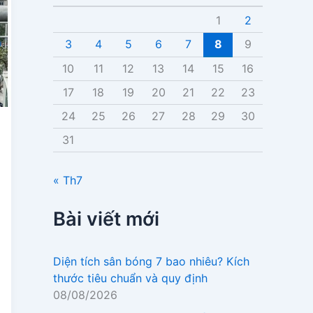
v
i
1
2
ế
3
4
5
6
7
8
9
t
10
11
12
13
14
15
16
17
18
19
20
21
22
23
24
25
26
27
28
29
30
31
« Th7
Bài viết mới
Diện tích sân bóng 7 bao nhiêu? Kích
thước tiêu chuẩn và quy định
08/08/2026