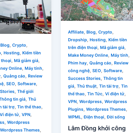
,
,
,
Affiliate
Blog
Crypto
,
,
Dropship
Hosting
Kiếm tiền
,
,
,
Blog
Crypto
,
,
trên điện thoại
Mã giảm giá
,
,
p
Hosting
Kiếm tiền
,
,
Make Money Online
Máy tính
,
,
 thoại
Mã giảm giá
,
,
Phim hay
Quảng cáo
Review
,
,
ney Online
Máy tính
,
,
,
công nghệ
SEO
Software
,
,
y
Quảng cáo
Review
,
Success Stories
Thông tin
,
,
,
hệ
SEO
Software
,
,
,
giá
Thủ thuật
Tin tài trợ
Tin
,
Stories
Thế giới
,
,
,
thể thao
Tin Tức
Ví điện tử
,
Thông tin giá
Thủ
,
,
VPN
Wordpress
Wordpress
,
,
n tài trợ
Tin thể thao
,
,
Plugins
Wordpress Themes
,
,
Ví điện tử
VPN
,
,
WPML
Điện thoại
Đời sống
,
ss
Wordpress
Lâm Đồng khởi công
,
Wordpress Themes