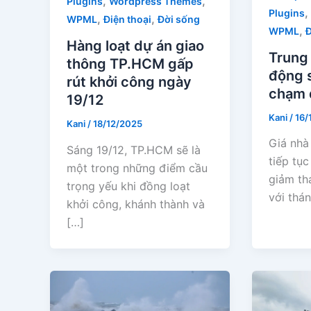
,
,
Plugins
Wordpress Themes
,
Plugins
,
,
WPML
Điện thoại
Đời sống
,
WPML
Đ
Hàng loạt dự án giao
Trung
thông TP.HCM gấp
động 
rút khởi công ngày
chạm 
19/12
Kani
/
16/
Kani
/
18/12/2025
Giá nhà
Sáng 19/12, TP.HCM sẽ là
tiếp tụ
một trong những điểm cầu
giảm th
trọng yếu khi đồng loạt
với thá
khởi công, khánh thành và
[…]