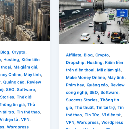
,
,
,
Blog
Crypto
,
,
,
Affiliate
Blog
Crypto
,
,
p
Hosting
Kiếm tiền
,
,
Dropship
Hosting
Kiếm tiền
,
,
 thoại
Mã giảm giá
,
,
trên điện thoại
Mã giảm giá
,
,
ney Online
Máy tính
,
,
Make Money Online
Máy tính
,
,
y
Quảng cáo
Review
,
,
Phim hay
Quảng cáo
Review
,
,
,
hệ
SEO
Software
,
,
,
công nghệ
SEO
Software
,
Stories
Thế giới
,
Success Stories
Thông tin
,
Thông tin giá
Thủ
,
,
,
giá
Thủ thuật
Tin tài trợ
Tin
,
,
n tài trợ
Tin thể thao
,
,
,
thể thao
Tin Tức
Ví điện tử
,
,
Ví điện tử
VPN
,
,
VPN
Wordpress
Wordpress
,
ss
Wordpress