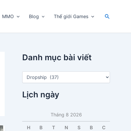
Tìm
MMO
Blog
Thế giới Games
kiếm
Danh mục bài viết
D
a
n
h
Lịch ngày
m
ụ
c
Tháng 8 2026
b
à
i
H
B
T
N
S
B
C