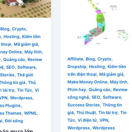
,
,
,
Blog
Crypto
,
,
p
Hosting
Kiếm tiền
,
,
 thoại
Mã giảm giá
,
,
ney Online
Máy tính
,
,
,
,
,
Affiliate
Blog
Crypto
y
Quảng cáo
Review
,
,
,
,
,
Dropship
Hosting
Kiếm tiền
hệ
SEO
Software
,
,
,
trên điện thoại
Mã giảm giá
Stories
Thế giới
,
,
,
Make Money Online
Máy tính
Thông tin giá
Thủ
,
,
,
,
Phim hay
Quảng cáo
Review
n tài trợ
Tin Tức
Ví
,
,
,
,
,
công nghệ
SEO
Software
VPN
Wordpress
,
,
Success Stories
Thông tin
ss Plugins
,
,
,
,
,
giá
Thủ thuật
Tin tài trợ
Tin
ss Themes
WPML
,
,
,
,
Tức
Ví điện tử
VPN
ại
Đời sống
,
Wordpress
Wordpress
báo mưa lớn,