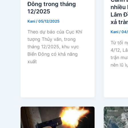
Đông trong tháng
nhiều
12/2025
Lâm Đ
xả trà
Kani
/
05/12/2025
Theo dự báo của Cục Khí
Kani
/
04/
tượng Thủy văn, trong
Từ tối 
tháng 12/2025, khu vực
4/12, L
Biển Đông có khả năng
trận mư
xuất
nên lũ l