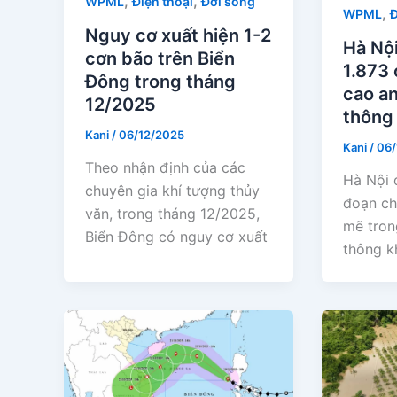
,
,
WPML
Điện thoại
Đời sống
,
WPML
Đ
Nguy cơ xuất hiện 1-2
Hà Nộ
cơn bão trên Biển
1.873
Đông trong tháng
cao an
12/2025
thông
Kani
/
06/12/2025
Kani
/
06/
Theo nhận định của các
Hà Nội 
chuyên gia khí tượng thủy
đoạn ch
văn, trong tháng 12/2025,
mẽ tron
Biển Đông có nguy cơ xuất
thông k