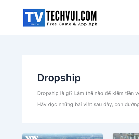
Nhảy
tới
nội
dung
Dropship
Dropship là gì? Làm thế nào để kiếm tiền v
Hãy đọc những bài viết sau đây, con đườn