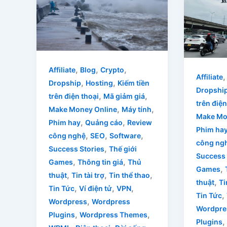
,
,
,
Affiliate
Blog
Crypto
Affiliate
,
,
Dropship
Hosting
Kiếm tiền
Dropshi
,
,
trên điện thoại
Mã giảm giá
trên điện
,
,
Make Money Online
Máy tính
Make Mo
,
,
Phim hay
Quảng cáo
Review
Phim ha
,
,
,
công nghệ
SEO
Software
công ng
,
Success Stories
Thế giới
Success 
,
,
Games
Thông tin giá
Thủ
,
Games
,
,
,
thuật
Tin tài trợ
Tin thể thao
,
thuật
Ti
,
,
,
Tin Tức
Ví điện tử
VPN
,
Tin Tức
,
Wordpress
Wordpress
Wordpre
,
,
Plugins
Wordpress Themes
,
Plugins