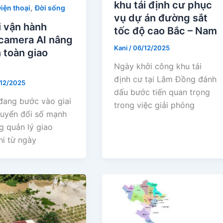
khu tái định cư phục
,
iện thoại
Đời sống
vụ dự án đường sắt
i vận hành
tốc độ cao Bắc – Nam
 camera AI nâng
Kani
/
06/12/2025
 toàn giao
Ngày khởi công khu tái
định cư tại Lâm Đồng đánh
12/2025
dấu bước tiến quan trọng
đang bước vào giai
trong việc giải phóng
uyển đổi số mạnh
g quản lý giao
hi từ ngày