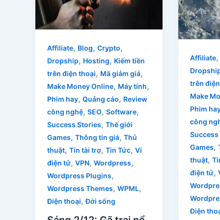
,
,
,
Affiliate
Blog
Crypto
Affiliate
,
,
Dropship
Hosting
Kiếm tiền
Dropshi
,
,
trên điện thoại
Mã giảm giá
trên điện
,
,
Make Money Online
Máy tính
Make Mo
,
,
Phim hay
Quảng cáo
Review
Phim ha
,
,
,
công nghệ
SEO
Software
công ng
,
Success Stories
Thế giới
Success 
,
,
Games
Thông tin giá
Thủ
,
Games
,
,
,
thuật
Tin tài trợ
Tin Tức
Ví
,
thuật
Ti
,
,
,
điện tử
VPN
Wordpress
,
điện tử
,
Wordpress Plugins
Wordpre
,
,
Wordpress Themes
WPML
Wordpre
,
Điện thoại
Đời sống
Điện tho