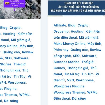
,
,
,
Affiliate
Blog
Crypto
,
,
,
Blog
Crypto
,
,
Dropship
Hosting
Kiếm tiền
,
,
p
Hosting
Kiếm tiền
,
,
trên điện thoại
Mã giảm giá
,
,
 thoại
Mã giảm giá
,
,
Make Money Online
Máy tính
,
,
ney Online
Máy tính
,
,
Phim hay
Quảng cáo
Review
,
,
y
Quảng cáo
Review
,
,
,
công nghệ
SEO
Software
,
,
,
hệ
SEO
Software
,
Success Stories
Thế giới
,
Stories
Thế giới
,
,
Games
Thông tin giá
Thủ
,
Thông tin giá
Thủ
,
,
,
thuật
Tin tài trợ
Tin Tức
Ví
,
,
n tài trợ
Tin Tức
Ví
,
,
,
điện tử
VPN
Wordpress
,
,
VPN
Wordpress
,
Wordpress Plugins
,
ss Plugins
,
,
Wordpress Themes
WPML
,
,
ss Themes
WPML
,
Điện thoại
Đời sống
,
ại
Đời sống