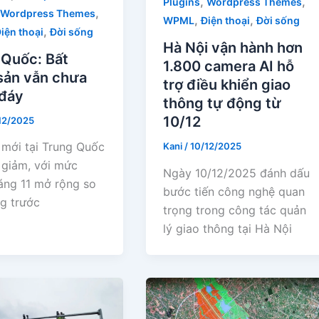
,
,
Plugins
Wordpress Themes
,
Wordpress Themes
,
,
WPML
Điện thoại
Đời sống
,
iện thoại
Đời sống
Hà Nội vận hành hơn
 Quốc: Bất
1.800 camera AI hỗ
sản vẫn chưa
trợ điều khiển giao
đáy
thông tự động từ
10/12
12/2025
 mới tại Trung Quốc
Kani
/
10/12/2025
c giảm, với mức
Ngày 10/12/2025 đánh dấu
áng 11 mở rộng so
bước tiến công nghệ quan
ng trước
trọng trong công tác quản
lý giao thông tại Hà Nội