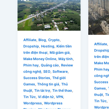
,
,
,
Affiliate
Blog
Crypto
Affiliate
,
,
Dropship
Hosting
Kiếm tiền
Dropshi
,
,
trên điện thoại
Mã giảm giá
trên điện
,
,
Make Money Online
Máy tính
Make Mo
,
,
Phim hay
Quảng cáo
Review
Phim ha
,
,
,
công nghệ
SEO
Software
công ng
,
Success Stories
Thế giới
Success 
,
,
Games
Thông tin giá
Thủ
,
Games
,
,
,
thuật
Tin tài trợ
Tin thể thao
,
thuật
Ti
,
,
,
Tin Tức
Ví điện tử
VPN
,
Tin Tức
,
Wordpress
Wordpress
Wordpre