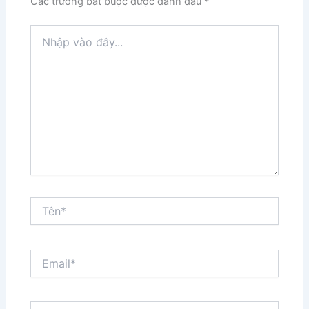
Các trường bắt buộc được đánh dấu
*
Nhập
vào
đây...
Tên*
Email*
Trang