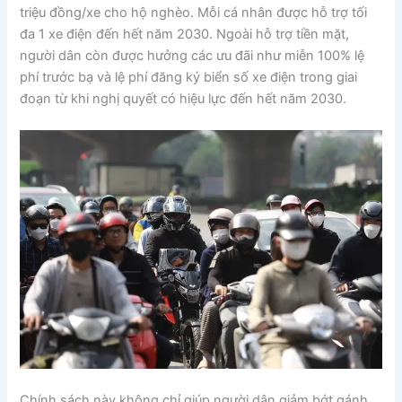
triệu đồng/xe cho hộ nghèo. Mỗi cá nhân được hỗ trợ tối
đa 1 xe điện đến hết năm 2030. Ngoài hỗ trợ tiền mặt,
người dân còn được hưởng các ưu đãi như miễn 100% lệ
phí trước bạ và lệ phí đăng ký biển số xe điện trong giai
đoạn từ khi nghị quyết có hiệu lực đến hết năm 2030.
Chính sách này không chỉ giúp người dân giảm bớt gánh