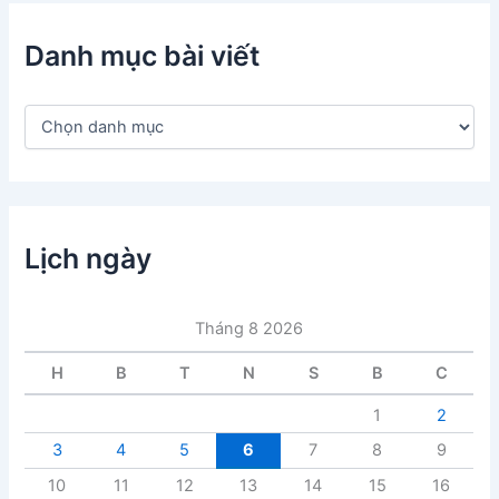
Danh mục bài viết
D
a
n
h
m
ụ
c
Lịch ngày
b
à
i
Tháng 8 2026
v
i
H
B
T
N
S
B
C
ế
t
1
2
3
4
5
6
7
8
9
10
11
12
13
14
15
16