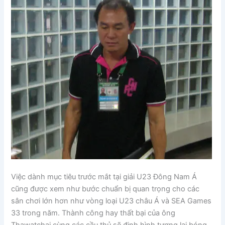
Việc dành mục tiêu trước mắt tại giải U23 Đông Nam Á
cũng được xem như bước chuẩn bị quan trọng cho các
sân chơi lớn hơn như vòng loại U23 châu Á và SEA Games
33 trong năm. Thành công hay thất bại của ông