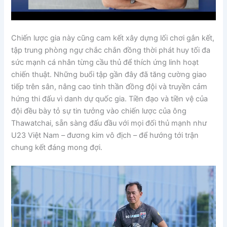
Chiến lược gia này cũng cam kết xây dựng lối chơi gắn kết,
tập trung phòng ngự chắc chắn đồng thời phát huy tối đa
sức mạnh cá nhân từng cầu thủ để thích ứng linh hoạt
chiến thuật. Những buổi tập gần đây đã tăng cường giao
tiếp trên sân, nâng cao tinh thần đồng đội và truyền cảm
hứng thi đấu vì danh dự quốc gia. Tiền đạo và tiền vệ của
đội đều bày tỏ sự tin tưởng vào chiến lược của ông
Thawatchai, sẵn sàng đấu đầu với mọi đối thủ mạnh như
U23 Việt Nam – đương kim vô địch – để hướng tới trận
chung kết đáng mong đợi.