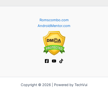
Romscombo.com
AndroidMentor.com
Copyright © 2026 | Powered by TechVui
12bet
|
ra khoi tv
|
mitom
|
truc tiep bong da xoilac
|
FB68
|
b52club
|
fun88
|
go88
|
https://pg999.baby
|
78win
|
hi88
|
Jun88
|
https://kqbd.deal/
|
kèo bóng đá
|
ok9 lin
|
IWIN
|
sky88
|