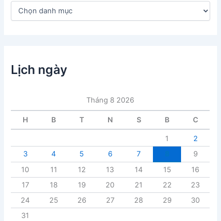
D
a
n
h
m
ụ
c
Lịch ngày
b
à
i
Tháng 8 2026
v
i
H
B
T
N
S
B
C
ế
t
1
2
3
4
5
6
7
8
9
10
11
12
13
14
15
16
17
18
19
20
21
22
23
24
25
26
27
28
29
30
31