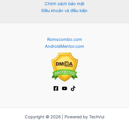
Chính sách bảo mật
Điều khoản và điều kiện
Romscombo.com
AndroidMentor.com
Copyright © 2026 | Powered by TechVui
12bet
|
socolive tv
|
ra khoi tv
|
mitom
|
truc tiep bong da xoilac
|