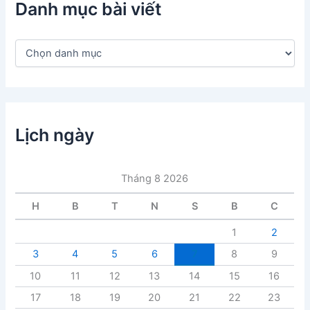
Danh mục bài viết
D
a
n
h
m
ụ
c
Lịch ngày
b
à
i
Tháng 8 2026
v
i
H
B
T
N
S
B
C
ế
t
1
2
3
4
5
6
7
8
9
10
11
12
13
14
15
16
17
18
19
20
21
22
23