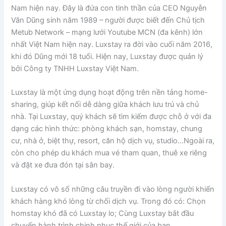
Nam hiện nay. Đây là đứa con tinh thần của CEO Nguyễn
Văn Dũng sinh năm 1989 – người được biết đến Chủ tịch
Metub Network – mạng lưới Youtube MCN (đa kênh) lớn
nhất Việt Nam hiện nay. Luxstay ra đời vào cuối năm 2016,
khi đó Dũng mới 18 tuổi. Hiện nay, Luxstay được quản lý
bởi Công ty TNHH Luxstay Việt Nam.
Luxstay là một ứng dụng hoạt động trên nền tảng home-
sharing, giúp kết nối dễ dàng giữa khách lưu trú và chủ
nhà. Tại Luxstay, quý khách sẽ tìm kiếm được chỗ ở với đa
dạng các hình thức: phòng khách sạn, homstay, chung
cư, nhà ở, biệt thự, resort, căn hộ dịch vụ, studio…Ngoài ra,
còn cho phép du khách mua vé tham quan, thuê xe riêng
và đặt xe đưa đón tại sân bay.
Luxstay có vô số những câu truyền đi vào lòng người khiến
khách hàng khó lòng từ chối dịch vụ. Trong đó có: Chọn
homstay khó đã có Luxstay lo; Cùng Luxstay bắt đầu
chuyến hành trình chinh phục thế giới của bạn.