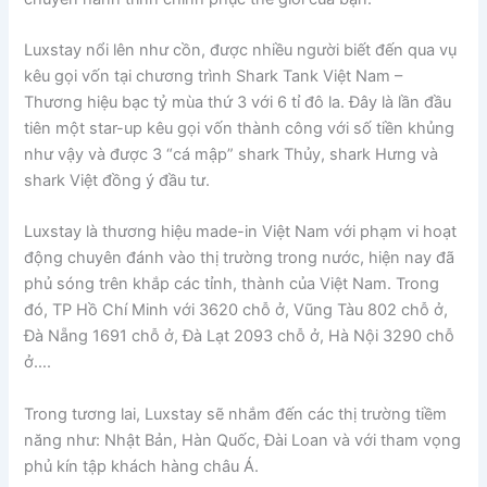
Luxstay nổi lên như cồn, được nhiều người biết đến qua vụ
kêu gọi vốn tại chương trình Shark Tank Việt Nam –
Thương hiệu bạc tỷ mùa thứ 3 với 6 tỉ đô la. Đây là lần đầu
tiên một star-up kêu gọi vốn thành công với số tiền khủng
như vậy và được 3 “cá mập” shark Thủy, shark Hưng và
shark Việt đồng ý đầu tư.
Luxstay là thương hiệu made-in Việt Nam với phạm vi hoạt
động chuyên đánh vào thị trường trong nước, hiện nay đã
phủ sóng trên khắp các tỉnh, thành của Việt Nam. Trong
đó, TP Hồ Chí Minh với 3620 chỗ ở, Vũng Tàu 802 chỗ ở,
Đà Nẵng 1691 chỗ ở, Đà Lạt 2093 chỗ ở, Hà Nội 3290 chỗ
ở….
Trong tương lai, Luxstay sẽ nhắm đến các thị trường tiềm
năng như: Nhật Bản, Hàn Quốc, Đài Loan và với tham vọng
phủ kín tập khách hàng châu Á.