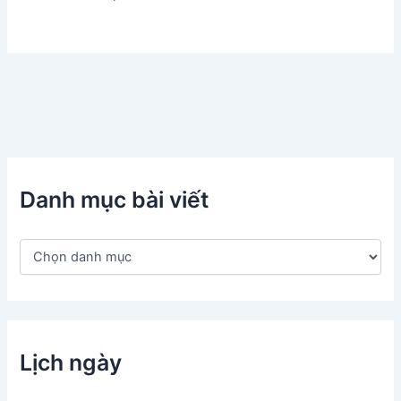
Danh mục bài viết
D
a
n
h
m
ụ
c
Lịch ngày
b
à