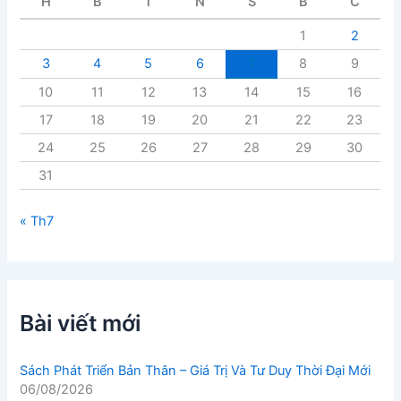
H
B
T
N
S
B
C
ế
t
1
2
3
4
5
6
7
8
9
10
11
12
13
14
15
16
17
18
19
20
21
22
23
24
25
26
27
28
29
30
31
« Th7
Bài viết mới
Sách Phát Triển Bản Thân – Giá Trị Và Tư Duy Thời Đại Mới
06/08/2026