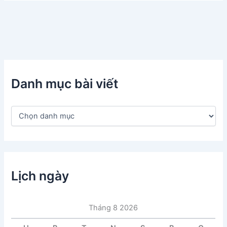
Danh mục bài viết
D
a
n
h
m
ụ
c
Lịch ngày
b
à
i
Tháng 8 2026
v
i