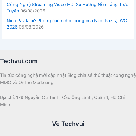
Công Nghệ Streaming Video HD: Xu Hướng Nền Tảng Trực
Tuyến
06/08/2026
Nico Paz là ai? Phong cách chơi bóng của Nico Paz tại WC
2026
05/08/2026
Techvui.com
Tin tức công nghệ mới cập nhật Blog chia sẻ thủ thuật công nghệ
MMO và Online Marketing
Địa chỉ: 179 Nguyễn Cư Trinh, Cầu Ông Lãnh, Quận 1, Hồ Chí
Minh.
Về Techvui