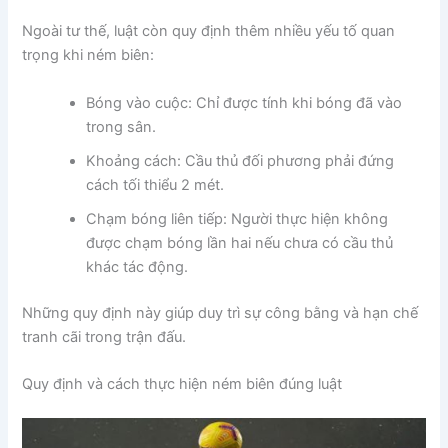
Ngoài tư thế, luật còn quy định thêm nhiều yếu tố quan
trọng khi ném biên:
Bóng vào cuộc: Chỉ được tính khi bóng đã vào
trong sân.
Khoảng cách: Cầu thủ đối phương phải đứng
cách tối thiểu 2 mét.
Chạm bóng liên tiếp: Người thực hiện không
được chạm bóng lần hai nếu chưa có cầu thủ
khác tác động.
Những quy định này giúp duy trì sự công bằng và hạn chế
tranh cãi trong trận đấu.
Quy định và cách thực hiện ném biên đúng luật