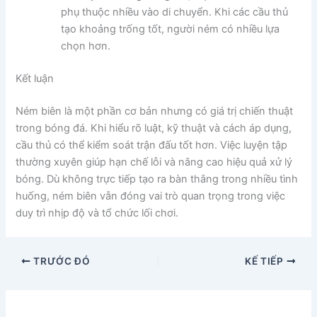
phụ thuộc nhiều vào di chuyển. Khi các cầu thủ
tạo khoảng trống tốt, người ném có nhiều lựa
chọn hơn.
Kết luận
Ném biên là một phần cơ bản nhưng có giá trị chiến thuật
trong bóng đá. Khi hiểu rõ luật, kỹ thuật và cách áp dụng,
cầu thủ có thể kiểm soát trận đấu tốt hơn. Việc luyện tập
thường xuyên giúp hạn chế lỗi và nâng cao hiệu quả xử lý
bóng. Dù không trực tiếp tạo ra bàn thắng trong nhiều tình
huống, ném biên vẫn đóng vai trò quan trọng trong việc
duy trì nhịp độ và tổ chức lối chơi.
TRƯỚC ĐÓ
KẾ TIẾP