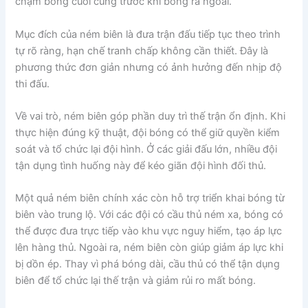
chạm bóng cuối cùng trước khi bóng ra ngoài.
Mục đích của ném biên là đưa trận đấu tiếp tục theo trình
tự rõ ràng, hạn chế tranh chấp không cần thiết. Đây là
phương thức đơn giản nhưng có ảnh hưởng đến nhịp độ
thi đấu.
Về vai trò, ném biên góp phần duy trì thế trận ổn định. Khi
thực hiện đúng kỹ thuật, đội bóng có thể giữ quyền kiểm
soát và tổ chức lại đội hình. Ở các giải đấu lớn, nhiều đội
tận dụng tình huống này để kéo giãn đội hình đối thủ.
Một quả ném biên chính xác còn hỗ trợ triển khai bóng từ
biên vào trung lộ. Với các đội có cầu thủ ném xa, bóng có
thể được đưa trực tiếp vào khu vực nguy hiểm, tạo áp lực
lên hàng thủ. Ngoài ra, ném biên còn giúp giảm áp lực khi
bị dồn ép. Thay vì phá bóng dài, cầu thủ có thể tận dụng
biên để tổ chức lại thế trận và giảm rủi ro mất bóng.