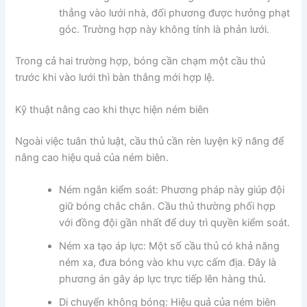
thẳng vào lưới nhà, đối phương được hưởng phạt
góc. Trường hợp này không tính là phản lưới.
Trong cả hai trường hợp, bóng cần chạm một cầu thủ
trước khi vào lưới thì bàn thắng mới hợp lệ.
Kỹ thuật nâng cao khi thực hiện ném biên
Ngoài việc tuân thủ luật, cầu thủ cần rèn luyện kỹ năng để
nâng cao hiệu quả của ném biên.
Ném ngắn kiểm soát: Phương pháp này giúp đội
giữ bóng chắc chắn. Cầu thủ thường phối hợp
với đồng đội gần nhất để duy trì quyền kiểm soát.
Ném xa tạo áp lực: Một số cầu thủ có khả năng
ném xa, đưa bóng vào khu vực cấm địa. Đây là
phương án gây áp lực trực tiếp lên hàng thủ.
Di chuyển không bóng: Hiệu quả của ném biên