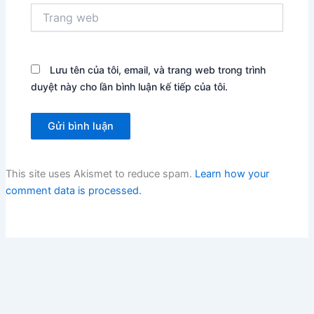
Trang
web
Lưu tên của tôi, email, và trang web trong trình
duyệt này cho lần bình luận kế tiếp của tôi.
This site uses Akismet to reduce spam.
Learn how your
comment data is processed.