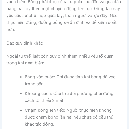
vạch biên. Bóng phải được đưa từ phía sau đầu và qua đầu
bằng hai tay theo một chuyển động liên tục. Động tác này
yêu cầu sự phối hợp giữa tay, thân người và lực đẩy. Nếu
thực hiện đúng, đường bóng sẽ ổn định và dễ kiểm soát
hơn.
Các quy định khác
Ngoài tư thế, luật còn quy định thêm nhiều yếu tố quan
trọng khi ném biên:
Bóng vào cuộc: Chỉ được tính khi bóng đã vào
trong sân.
Khoảng cách: Cầu thủ đối phương phải đứng
cách tối thiểu 2 mét.
Chạm bóng liên tiếp: Người thực hiện không
được chạm bóng lần hai nếu chưa có cầu thủ
khác tác động.