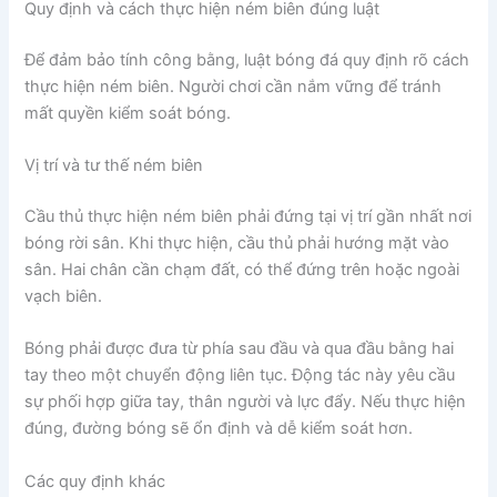
Quy định và cách thực hiện ném biên đúng luật
Để đảm bảo tính công bằng, luật bóng đá quy định rõ cách
thực hiện ném biên. Người chơi cần nắm vững để tránh
mất quyền kiểm soát bóng.
Vị trí và tư thế ném biên
Cầu thủ thực hiện ném biên phải đứng tại vị trí gần nhất nơi
bóng rời sân. Khi thực hiện, cầu thủ phải hướng mặt vào
sân. Hai chân cần chạm đất, có thể đứng trên hoặc ngoài
vạch biên.
Bóng phải được đưa từ phía sau đầu và qua đầu bằng hai
tay theo một chuyển động liên tục. Động tác này yêu cầu
sự phối hợp giữa tay, thân người và lực đẩy. Nếu thực hiện
đúng, đường bóng sẽ ổn định và dễ kiểm soát hơn.
Các quy định khác