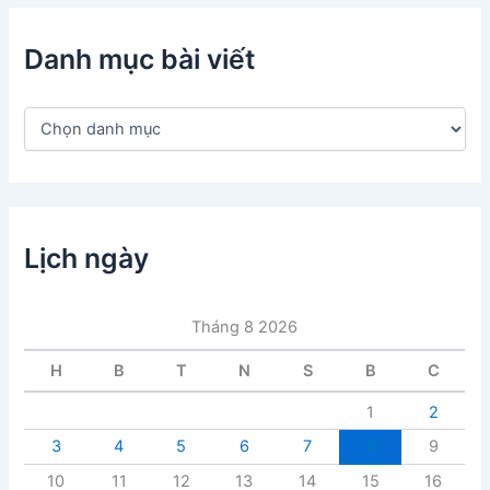
Danh mục bài viết
D
a
n
h
m
ụ
c
Lịch ngày
b
à
i
Tháng 8 2026
v
i
H
B
T
N
S
B
C
ế
t
1
2
3
4
5
6
7
8
9
10
11
12
13
14
15
16