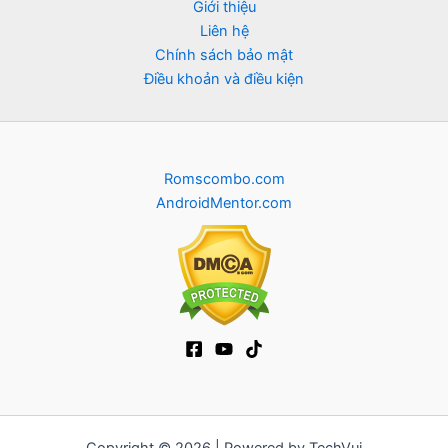
Giới thiệu
Liên hệ
Chính sách bảo mật
Điều khoản và điều kiện
Romscombo.com
AndroidMentor.com