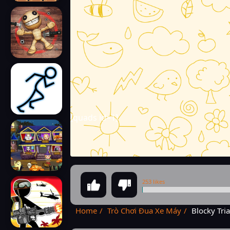
[quads id=1]
253 likes
Home
Trò Chơi Đua Xe Máy
Blocky Tria