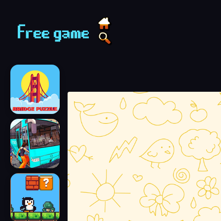
Techvui Play - Chơi game miễn phí
Tìm game