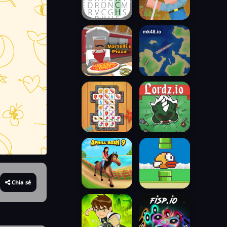
Chia sẻ