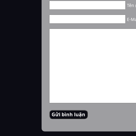
Tên 
E-Ma