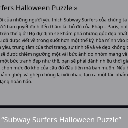
fers Halloween Puzzle »
i của những người yêu thích Subway Surfers của chúng ta
ười bạn quyết định đến thăm là thủ đô của Pháp – Paris, nơi
 trên thế giới! Họ dự định sẽ khám phá những góc đẹp nhất
u đã được viết về trong suốt hơn một thế kỷ, hòa mình vào 
 yêu, trung tâm của thời trang, sự tinh tế và vẻ đẹp không t
n sẽ được chiêm ngưỡng một vài bức ảnh do nhóm mang về
a một bức tranh đẹp như thế, bạn sẽ phải dành nhiều thời gi
ể chọn mức độ khó của câu đố đầu tiên mà bạn muốn. Nếu 
 mảnh ghép và ghép chúng lại với nhau, tạo ra một tác phẩ
 dạng hoàn hảo.
o “Subway Surfers Halloween Puzzle”