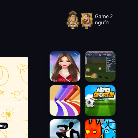
Game 2
người
e
3
út một ngày
c khỏe. Một
ãy chờ kết
u chơi.
động