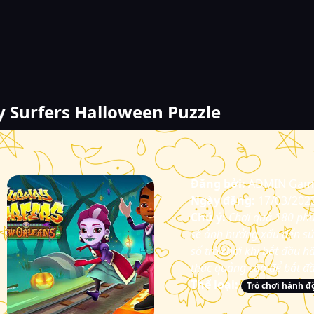
 Surfers Halloween Puzzle
Đăng bởi:
ADMIN Gam
Ngày đăng:
17/03/202
Chú ý:
Chơi quá 180 ph
sẽ ảnh hưởng xấu đến sứ
số trò chơi khi bắt đầu h
thúc quảng cáo để bắt đầ
Thể loại:
Trò chơi hành 