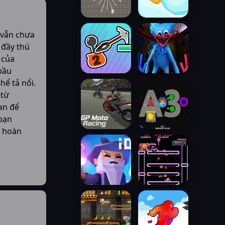
 vẫn chưa
 đầy thú
 của
bầu
hể tả nổi.
 từ
an để
bạn
m hoàn