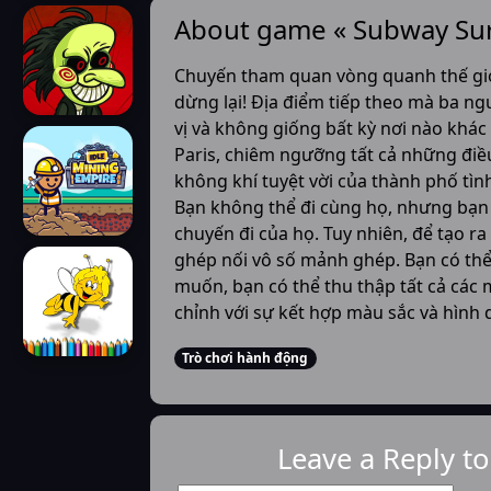
About game « Subway Sur
Chuyến tham quan vòng quanh thế giớ
dừng lại! Địa điểm tiếp theo mà ba ng
vị và không giống bất kỳ nơi nào khác
Paris, chiêm ngưỡng tất cả những điề
không khí tuyệt vời của thành phố tình
Bạn không thể đi cùng họ, nhưng bạ
chuyến đi của họ. Tuy nhiên, để tạo r
ghép nối vô số mảnh ghép. Bạn có th
muốn, bạn có thể thu thập tất cả các
chỉnh với sự kết hợp màu sắc và hình
Trò chơi hành động
Leave a Reply t