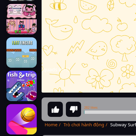
[quads id=1]
282 likes
Home
Trò chơi hành động
Subway Surf