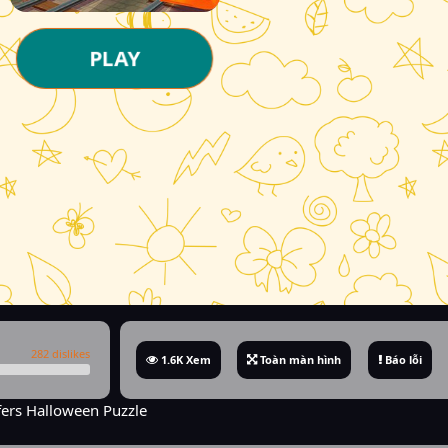
PLAY
282 dislikes
1.6K Xem
Toàn màn hình
Báo lỗi
ers Halloween Puzzle