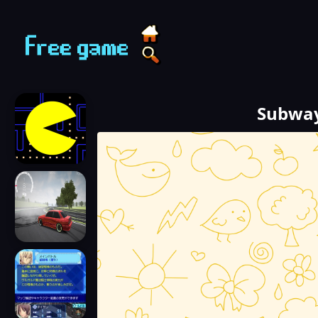
Techvui Play - Chơi game miễn phí
Tìm game
Subway