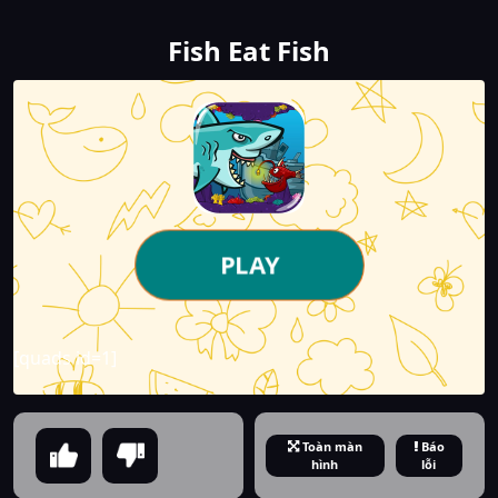
Fish Eat Fish
PLAY
[quads id=1]
Toàn màn
Báo
hình
lỗi