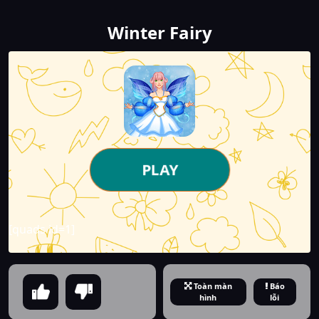
Winter Fairy
PLAY
[quads id=1]
Toàn màn
Báo
hình
lỗi