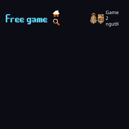
Techvui Play - Chơi game miễn phí
Game
2
người
Tìm game