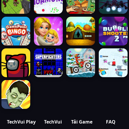
TechVui Play
TechVui
Tải Game
FAQ