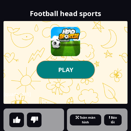
Football head sports
PLAY
[quads id=1]
Toàn màn
Báo
hình
lỗi