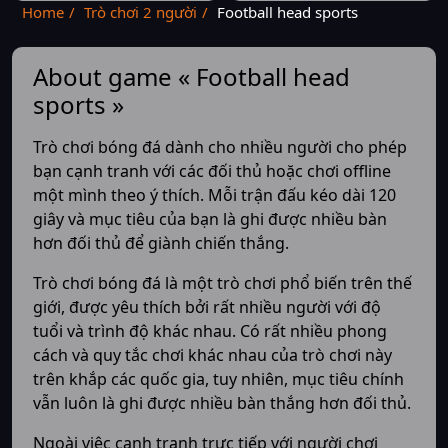
Home
Trò chơi 2 người
Football head sports
About game « Football head
sports »
Trò chơi bóng đá dành cho nhiều người cho phép
bạn cạnh tranh với các đối thủ hoặc chơi offline
một mình theo ý thích. Mỗi trận đấu kéo dài 120
giây và mục tiêu của bạn là ghi được nhiều bàn
hơn đối thủ để giành chiến thắng.
Trò chơi bóng đá là một trò chơi phổ biến trên thế
giới, được yêu thích bởi rất nhiều người với độ
tuổi và trình độ khác nhau. Có rất nhiều phong
cách và quy tắc chơi khác nhau của trò chơi này
trên khắp các quốc gia, tuy nhiên, mục tiêu chính
vẫn luôn là ghi được nhiều bàn thắng hơn đối thủ.
Ngoài việc cạnh tranh trực tiếp với người chơi