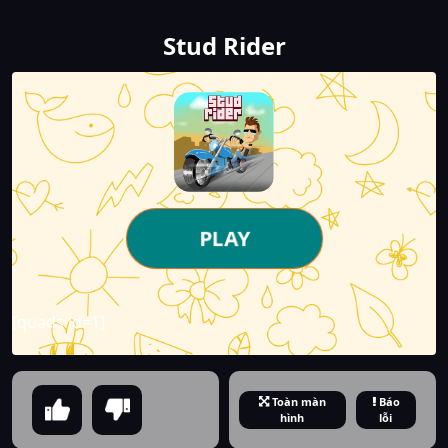
Stud Rider
PLAY
[quads id=1]
Toàn màn
Báo
hình
lỗi