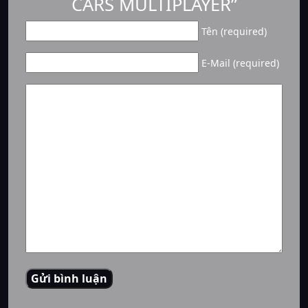
CARS MULTIPLAYER”
Tên (required)
E-Mail (required)