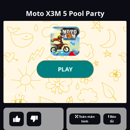
Moto X3M 5 Pool Party
PLAY
[quads id=1]
Toàn màn
Báo
hình
lỗi