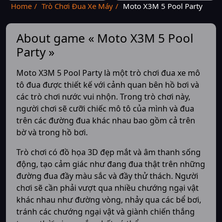
Home
Trò Chơi Đua Xe Máy
Moto X3M 5 Pool Party
About game « Moto X3M 5 Pool
Party »
Moto X3M 5 Pool Party là một trò chơi đua xe mô
tô đua được thiết kế với cảnh quan bên hồ bơi và
các trò chơi nước vui nhộn. Trong trò chơi này,
người chơi sẽ cưỡi chiếc mô tô của mình và đua
trên các đường đua khác nhau bao gồm cả trên
bờ và trong hồ bơi.
Trò chơi có đồ họa 3D đẹp mắt và âm thanh sống
động, tạo cảm giác như đang đua thật trên những
đường đua đầy màu sắc và đầy thử thách. Người
chơi sẽ cần phải vượt qua nhiều chướng ngại vật
khác nhau như đường vòng, nhảy qua các bể bơi,
tránh các chướng ngại vật và giành chiến thắng