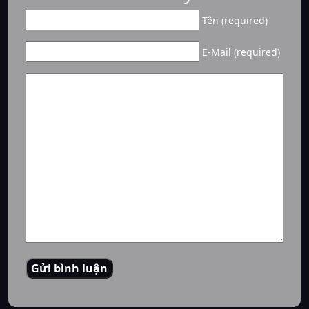
Tên (required)
E-Mail (required)