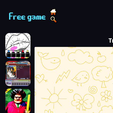
Techvui Play - Chơi game miễn phí
Tìm game
T