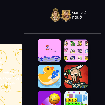
Game 2
người
e
3
út một ngày
c khỏe. Một
ãy chờ kết
u chơi.