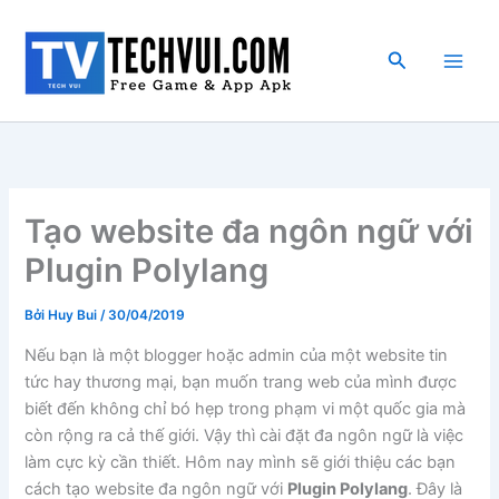
Nhảy
tới
Tìm
nội
kiếm
dung
Tạo website đa ngôn ngữ với
Plugin Polylang
Bởi
Huy Bui
/
30/04/2019
Nếu bạn là một blogger hoặc admin của một website tin
tức hay thương mại, bạn muốn trang web của mình được
biết đến không chỉ bó hẹp trong phạm vi một quốc gia mà
còn rộng ra cả thế giới. Vậy thì cài đặt đa ngôn ngữ là việc
làm cực kỳ cần thiết. Hôm nay mình sẽ giới thiệu các bạn
cách tạo website đa ngôn ngữ với
Plugin Polylang
. Đây là