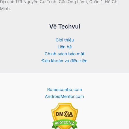
Địa chỉ: 179 Nguyễn Cư Trinh, Cầu Ông Lãnh, Quận 1, Hồ Chí
Minh.
Về Techvui
Giới thiệu
Liên hệ
Chính sách bảo mật
Điều khoản và điều kiện
Romscombo.com
AndroidMentor.com