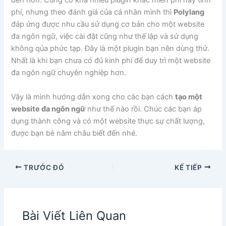
đến hơn. Cũng có khá nhiều plugin khác miễn phí hay tính
phí, nhưng theo đánh giá của cá nhân mình thì
Polylang
đáp ứng được nhu cầu sử dụng cơ bản cho một website
đa ngôn ngữ, việc cài đặt cũng như thế lập và sử dụng
không qúa phức tạp. Đây là một plugin bạn nên dùng thử.
Nhất là khi bạn chưa có đủ kinh phí để duy trì một website
đa ngôn ngữ chuyên nghiệp hơn.
Vậy là mình hướng dẫn xong cho các bạn cách
tạo một
website đa ngôn ngữ
như thế nào rồi. Chúc các bạn áp
dụng thành công và có một website thực sự chất lượng,
được bạn bè năm châu biết đến nhé.
TRƯỚC ĐÓ
KẾ TIẾP
Bài Viết Liên Quan