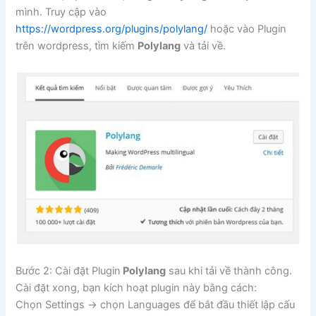
mình. Truy cập vào
https://wordpress.org/plugins/polylang/
hoặc vào Plugin
trên wordpress, tìm kiếm
Polylang
và tải về.
Bước 2: Cài đặt Plugin
Polylang
sau khi tải về thành công.
Cài đặt xong, bạn kích hoạt plugin này bằng cách:
Chọn Settings -> chọn Languages để bắt đầu thiết lập cấu