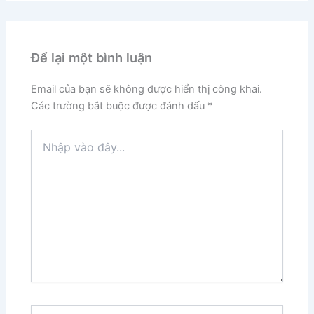
Để lại một bình luận
Email của bạn sẽ không được hiển thị công khai.
Các trường bắt buộc được đánh dấu
*
Nhập
vào
đây...
Tên*