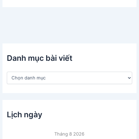
Danh mục bài viết
D
a
n
h
m
ụ
c
Lịch ngày
b
à
i
Tháng 8 2026
v