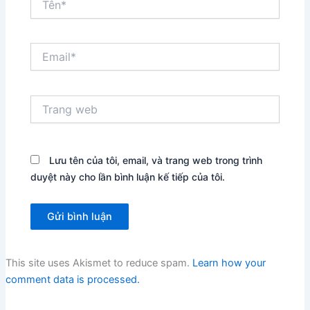
Email*
Trang
web
Lưu tên của tôi, email, và trang web trong trình
duyệt này cho lần bình luận kế tiếp của tôi.
This site uses Akismet to reduce spam.
Learn how your
comment data is processed.