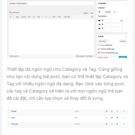
Thiết lập đa ngôn ngữ cho Category và Tag: Cũng giống
như tạo nội dung bài post, bạn có thể thiết lập Category và
Tag với nhiều ngôn ngữ đa dạng. Bạn click vào từng post,
các tag và Category sẽ hiện ra với mọi ngôn ngữ mà bạn
đã cài đặt, chỉ cần lựa chọn và thay đổi là xong.