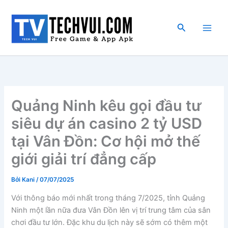
Nhảy
tới
Tìm
nội
kiếm
dung
Quảng Ninh kêu gọi đầu tư
siêu dự án casino 2 tỷ USD
tại Vân Đồn: Cơ hội mở thế
giới giải trí đẳng cấp
Bởi
Kani
/
07/07/2025
Với thông báo mới nhất trong tháng 7/2025, tỉnh Quảng
Ninh một lần nữa đưa Vân Đồn lên vị trí trung tâm của sân
chơi đầu tư lớn. Đặc khu du lịch này sẽ sớm có thêm một