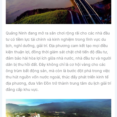
Quảng Ninh đang mở ra sân chơi rộng rãi cho các nhà đầu
tư có tiềm lực tài chính và kinh nghiệm trong lĩnh vực du
lịch, nghỉ dưỡng, giải trí. Địa phương cam kết tạo mọi điều
kiện thuận lợi, đồng thời giám sát chặt chẽ tiến độ đầu tư,
đảm bảo hài hòa lợi ích giữa nhà nước, nhà đầu tư và người
dân bị thu hồi đất. Đây không chỉ là cơ hội vàng cho các
ông trùm bất động sản, mà còn là bước đột phá trong việc
thu hút nguồn vốn nước ngoài, thúc đẩy phát triển kinh tế
địa phương, đưa Vân Đồn trở thành trung tâm du lịch giải trí
đẳng cấp khu vực.