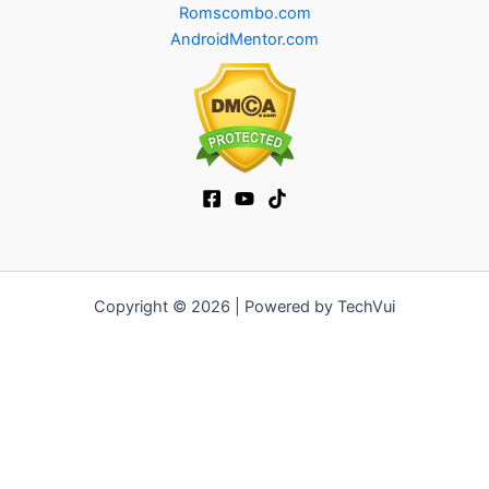
Romscombo.com
AndroidMentor.com
Copyright © 2026 | Powered by TechVui
12bet
|
ra khoi tv
|
mitom
|
truc tiep bong da xoilac
|
FB68
|
b52club
|
fun88
|
go88
|
https://pg999.baby
|
78win
|
hi88
|
Jun88
|
https://kqbd.deal/
|
kèo bóng đá
|
ok9 lin
|
IWIN
|
sky88
|
game bắn cá đổi thưởng
|
kèo nhà cái
|
tỷ lệ kèo
|
66club
|
188bet
|
hi 88
|
Nowgoal
|
7m
|
90p
|
LC88
|
8kbet
|
bet88
|
f168
|
kèo
bóng đá
|
rikvip
|
Jun88
|
kèo bóng đá hôm nay
|
xoilac
|