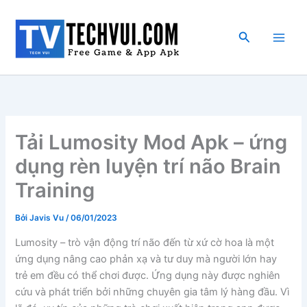
Nhảy
tới
Tìm
nội
kiếm
dung
Tải Lumosity Mod Apk – ứng
dụng rèn luyện trí não Brain
Training
Bởi
Javis Vu
/
06/01/2023
Lumosity – trò vận động trí não đến từ xứ cờ hoa là một
ứng dụng nâng cao phản xạ và tư duy mà người lớn hay
trẻ em đều có thể chơi được. Ứng dụng này được nghiên
cứu và phát triển bởi những chuyên gia tâm lý hàng đầu. Vì