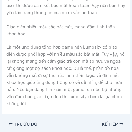
user thì được cam kết bảo mật hoàn toàn. Vậy nên bạn hãy
yên tâm rằng thông tin của mình vẫn an toàn.
Giao diện nhiều màu sắc bắt mắt, mang đậm tinh thần
khoa học
Là một ứng dụng tổng hợp game nên Lumosity có giao
diện được phối hợp với nhiều màu sắc bắt mắt. Tuy vậy, nó
lại không mang đến cảm giác trẻ con mà sở hữu vẻ ngoài
rất giống một bộ sách khoa học. Dù là thế, phần đồ họa
vẫn không mất đi sự thu hút. Tinh thần logic và đậm nét
khoa học giúp ứng dụng trông có vẻ dễ nhìn, dễ chơi hơn
hẳn. Nếu bạn đang tìm kiếm một game rèn não bộ nhưng
vẫn đảm bảo giao diện đẹp thì Lumosity chính là lựa chọn
không tồi.
TRƯỚC ĐÓ
KẾ TIẾP