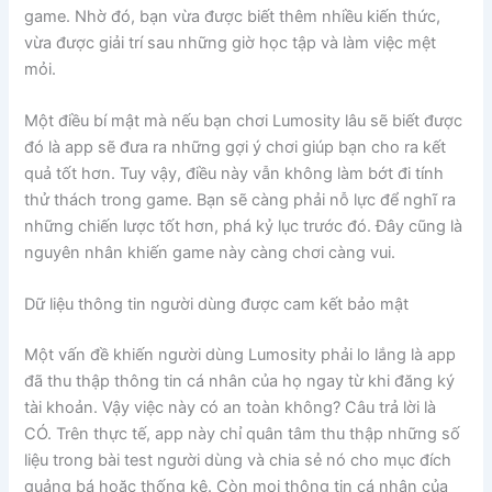
game. Nhờ đó, bạn vừa được biết thêm nhiều kiến thức,
vừa được giải trí sau những giờ học tập và làm việc mệt
mỏi.
Một điều bí mật mà nếu bạn chơi Lumosity lâu sẽ biết được
đó là app sẽ đưa ra những gợi ý chơi giúp bạn cho ra kết
quả tốt hơn. Tuy vậy, điều này vẫn không làm bớt đi tính
thử thách trong game. Bạn sẽ càng phải nỗ lực để nghĩ ra
những chiến lược tốt hơn, phá kỷ lục trước đó. Đây cũng là
nguyên nhân khiến game này càng chơi càng vui.
Dữ liệu thông tin người dùng được cam kết bảo mật
Một vấn đề khiến người dùng Lumosity phải lo lắng là app
đã thu thập thông tin cá nhân của họ ngay từ khi đăng ký
tài khoản. Vậy việc này có an toàn không? Câu trả lời là
CÓ. Trên thực tế, app này chỉ quân tâm thu thập những số
liệu trong bài test người dùng và chia sẻ nó cho mục đích
quảng bá hoặc thống kê. Còn mọi thông tin cá nhân của