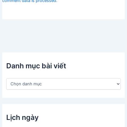
comment data is processed.
Danh mục bài viết
D
a
n
h
m
ụ
c
Lịch ngày
b
à