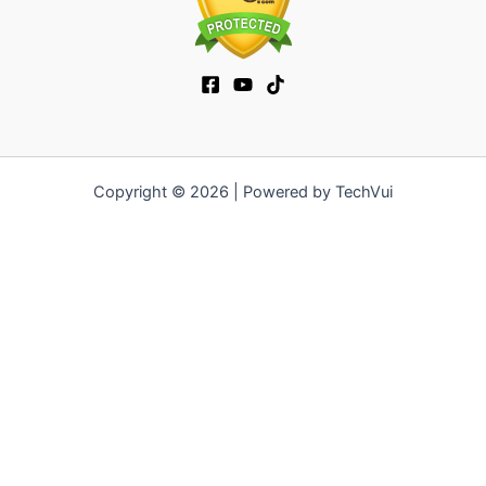
Copyright © 2026 | Powered by TechVui
12bet
|
socolive tv
|
ra khoi tv
|
mitom
|
truc tiep bong da xoilac
|
FB68
|
b52club
|
fun88
|
go88
|
fly88
|
https://pg999.baby
|
78win
|
hi88
|
Jun88
|
https://kqbd.deal/
|
kèo bóng đá
|
ok9 lin
|
IWIN
|
sky88
|
game bắn cá đổi thưởng
|
kèo nhà cái
|
tỷ lệ kèo
|
66club
|
188bet
|
hi 88
|
Nowgoal
|
7m
|
90p
|
LC88
|
8kbet
|
bet88
|
f168
|
kèo bóng đá
|
rikvip
|
Jun88
|
kèo bóng đá hôm
nay
|
xoilac
|
https://okvipno1.com/
|
78win
|
https://vn88.cn.com/
|
F8BET
|
sun win
|
789bet
|
https://vin777.jp.net/
|
b52club
|
F8BET
|
Tải Go88
|
hitclub
|
https://keonhacai55.mobile/
|
7m
|
https://cakhiatvcc.tv/
|
OPEN88.COM
|
https://v9bet.website/
|
https://kqbd.one/
|