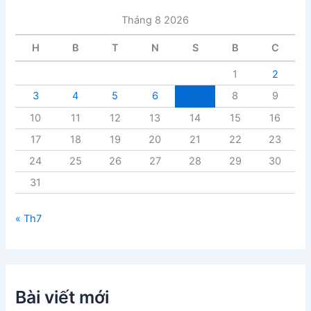
i
Tháng 8 2026
v
i
H
B
T
N
S
B
C
ế
t
1
2
3
4
5
6
7
8
9
10
11
12
13
14
15
16
17
18
19
20
21
22
23
24
25
26
27
28
29
30
31
« Th7
Bài viết mới