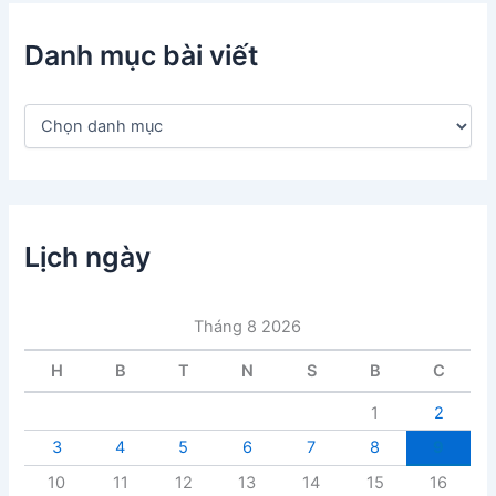
Danh mục bài viết
D
a
n
h
m
ụ
c
Lịch ngày
b
à
i
Tháng 8 2026
v
i
H
B
T
N
S
B
C
ế
t
1
2
3
4
5
6
7
8
9
10
11
12
13
14
15
16