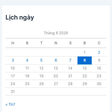
m
ụ
c
Lịch ngày
b
à
i
Tháng 8 2026
v
i
H
B
T
N
S
B
C
ế
t
1
2
3
4
5
6
7
8
9
10
11
12
13
14
15
16
17
18
19
20
21
22
23
24
25
26
27
28
29
30
31
« Th7