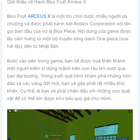
Giới thiệu về Hack Blox Fruit Arceus X
Blox Fruit
ARCEUS X
là một trò chơi được nhiều người ưa
chuộng và được phát hành bởi Roblox Corporation với tên
gọi ban đầu của nó là Blox Piece. Nội dung của game được
lấy cảm hứng từ một bộ truyện lừng danh One piece (vua
hải tặc) đến từ Nhật Bản.
Bước vào bên trong game, bạn sẽ được hoá thân thành
một người kiếm sĩ dũng mãnh trên con tàu lớn vượt qua
bao đại dương. Trong suốt quá trình khám phá những hòn
đảo và các vùng đất mới, bạn sẽ gặp phải rất nhiều khó
khăn. Cụ thể, là bạn sẽ phải chiến đấu với những con quái
vật để có thể tìm được kho báu quý giá cho mình.