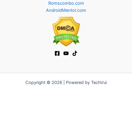
Romscombo.com
AndroidMentor.com
Copyright © 2026 | Powered by TechVui
12bet
|
ra khoi tv
|
mitom
|
truc tiep bong da xoilac
|
FB68
|
b52club
|
fun88
|
go88
|
https://pg999.baby
|
78win
|
hi88
|
Jun88
|
https://kqbd.deal/
|
kèo bóng đá
|
ok9 lin
|
IWIN
|
sky88
|
game bắn cá đổi thưởng
|
kèo nhà cái
|
tỷ lệ kèo
|
66club
|
188bet
|
hi 88
|
Nowgoal
|
7m
|
90p
|
LC88
|
8kbet
|
bet88
|
f168
|
kèo
bóng đá
|
rikvip
|
Jun88
|
kèo bóng đá hôm nay
|
xoilac
|