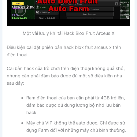
Một vài lưu ý khi tải Hack Blox Fruit Arceus X
Điều kiện cài đặt phiên bản hack blox fruit arceus x trên
điện thoại
Cài bản hack của trò chơi trên điện thoại không quá khó,
nhưng cần phải đảm bảo được đủ một số điều kiện như
sau đây:
Ram điện thoại của bạn cần phải từ 4GB trở lên,
đảm bảo được đủ dung lượng bộ nhớ lưu bản
hack.
Máy chủ VIP không thể auto được. Chỉ được sử
dụng Farm đối với những máy chủ bình thường.