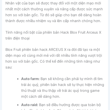
Nhân vật của bạn sẽ được thay đổi với một diện mạo mới
nhất một cách thường xuyên và nâng cấp được sức mạnh
hơn so với bản gốc. Từ đó sẽ giúp cho bạn dễ dàng hoàn
thành được nhiều nhiệm vụ và lên cấp nhanh chóng hơn.
Tính năng nổi bật của phiên bản Hack Blox Fruit Arceus X
trên điện thoại
Blox Fruit phiên bản hack ARCEUS X ra đời đã tạo ra một
diện mạo vô cùng mới mẻ với rất nhiều tính năng vượt trội
hơn so với bản gốc. Có thể kể đến những tính năng như
sau:
Auto farm:
Bạn sẽ không cần phải tự mình đi tìm
trái ác quỷ, phiên bản hack sẽ tự thực hiện những
thủ thuật và thu thập về trái ác quỷ trong game
một cách dễ dàng hơn.
Auto raid:
Bạn sẽ điều hướng được qua toàn bộ