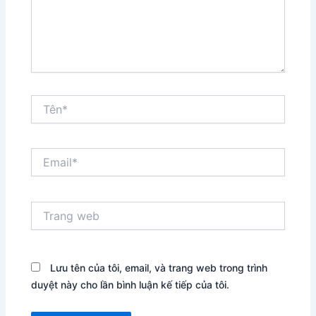
Tên*
Email*
Trang
web
Lưu tên của tôi, email, và trang web trong trình
duyệt này cho lần bình luận kế tiếp của tôi.