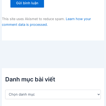
This site uses Akismet to reduce spam.
Learn how your
comment data is processed.
Danh mục bài viết
D
a
n
h