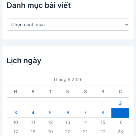
Danh mục bài viết
D
a
n
h
m
ụ
c
Lịch ngày
b
à
i
Tháng 8 2026
v
i
H
B
T
N
S
B
C
ế
t
1
2
3
4
5
6
7
8
9
10
11
12
13
14
15
16
17
18
19
20
21
22
23