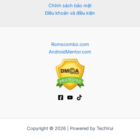
Chính sách bảo mật
Điều khoản và điều kiện
Romscombo.com
AndroidMentor.com
Copyright © 2026 | Powered by TechVui
12bet
|
ra khoi tv
|
mitom
|
truc tiep bong da xoilac
|
FB68
|