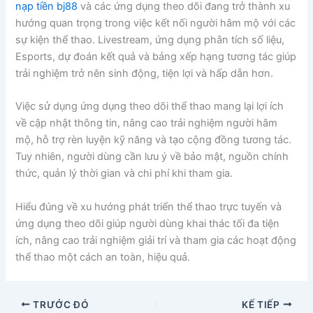
nạp tiền bj88
và các ứng dụng theo dõi đang trở thành xu
hướng quan trọng trong việc kết nối người hâm mộ với các
sự kiện thể thao. Livestream, ứng dụng phân tích số liệu,
Esports, dự đoán kết quả và bảng xếp hạng tương tác giúp
trải nghiệm trở nên sinh động, tiện lợi và hấp dẫn hơn.
Việc sử dụng ứng dụng theo dõi thể thao mang lại lợi ích
về cập nhật thông tin, nâng cao trải nghiệm người hâm
mộ, hỗ trợ rèn luyện kỹ năng và tạo cộng đồng tương tác.
Tuy nhiên, người dùng cần lưu ý về bảo mật, nguồn chính
thức, quản lý thời gian và chi phí khi tham gia.
Hiểu đúng về xu hướng phát triển thể thao trực tuyến và
ứng dụng theo dõi giúp người dùng khai thác tối đa tiện
ích, nâng cao trải nghiệm giải trí và tham gia các hoạt động
thể thao một cách an toàn, hiệu quả.
TRƯỚC ĐÓ
KẾ TIẾP