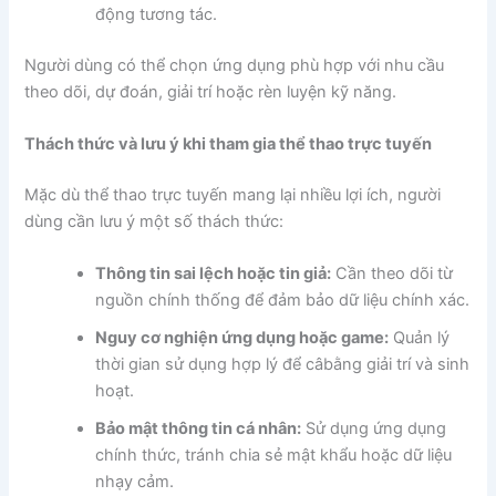
động tương tác.
Người dùng có thể chọn ứng dụng phù hợp với nhu cầu
theo dõi, dự đoán, giải trí hoặc rèn luyện kỹ năng.
Thách thức và lưu ý khi tham gia thể thao trực tuyến
Mặc dù thể thao trực tuyến mang lại nhiều lợi ích, người
dùng cần lưu ý một số thách thức:
Thông tin sai lệch hoặc tin giả:
Cần theo dõi từ
nguồn chính thống để đảm bảo dữ liệu chính xác.
Nguy cơ nghiện ứng dụng hoặc game:
Quản lý
thời gian sử dụng hợp lý để câbằng giải trí và sinh
hoạt.
Bảo mật thông tin cá nhân:
Sử dụng ứng dụng
chính thức, tránh chia sẻ mật khẩu hoặc dữ liệu
nhạy cảm.