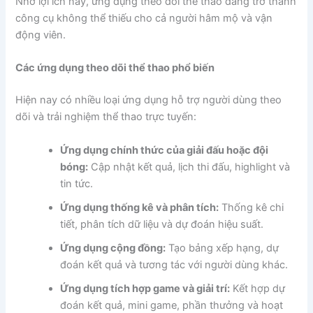
Nhờ lợi ích này, ứng dụng theo dõi thể thao đang trở thành
công cụ không thể thiếu cho cả người hâm mộ và vận
động viên.
Các ứng dụng theo dõi thể thao phổ biến
Hiện nay có nhiều loại ứng dụng hỗ trợ người dùng theo
dõi và trải nghiệm thể thao trực tuyến:
Ứng dụng chính thức của giải đấu hoặc đội
bóng:
Cập nhật kết quả, lịch thi đấu, highlight và
tin tức.
Ứng dụng thống kê và phân tích:
Thống kê chi
tiết, phân tích dữ liệu và dự đoán hiệu suất.
Ứng dụng cộng đồng:
Tạo bảng xếp hạng, dự
đoán kết quả và tương tác với người dùng khác.
Ứng dụng tích hợp game và giải trí:
Kết hợp dự
đoán kết quả, mini game, phần thưởng và hoạt