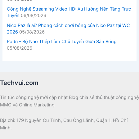
Công Nghệ Streaming Video HD: Xu Hướng Nền Tảng Trực
Tuyến
06/08/2026
Nico Paz là ai? Phong cách chơi bóng của Nico Paz tại WC
2026
05/08/2026
Rodri – Bộ Não Thép Làm Chủ Tuyến Giữa Sân Bóng
05/08/2026
Techvui.com
Tin tức công nghệ mới cập nhật Blog chia sẻ thủ thuật công nghệ
MMO và Online Marketing
Địa chỉ: 179 Nguyễn Cư Trinh, Cầu Ông Lãnh, Quận 1, Hồ Chí
Minh.