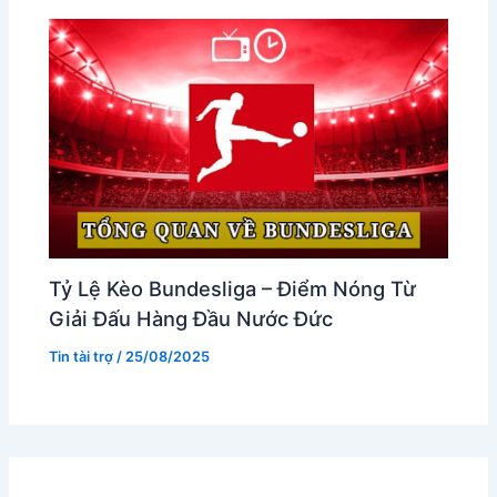
Tỷ Lệ Kèo Bundesliga – Điểm Nóng Từ
Giải Đấu Hàng Đầu Nước Đức
Tin tài trợ
/
25/08/2025