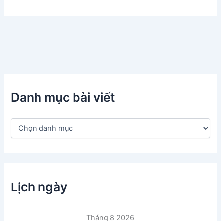
Danh mục bài viết
D
a
n
h
m
ụ
c
Lịch ngày
b
à
i
Tháng 8 2026