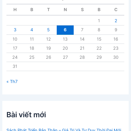
v
i
H
B
T
N
S
B
C
ế
t
1
2
3
4
5
6
7
8
9
10
11
12
13
14
15
16
17
18
19
20
21
22
23
24
25
26
27
28
29
30
31
« Th7
Bài viết mới
Sách Phát Triển Bản Thân – Giá Trị Và Tư Duy Thời Đại Mới