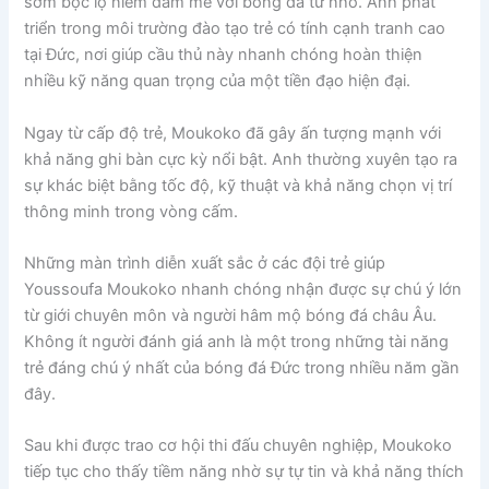
sớm bộc lộ niềm đam mê với bóng đá từ nhỏ. Anh phát
triển trong môi trường đào tạo trẻ có tính cạnh tranh cao
tại Đức, nơi giúp cầu thủ này nhanh chóng hoàn thiện
nhiều kỹ năng quan trọng của một tiền đạo hiện đại.
Ngay từ cấp độ trẻ, Moukoko đã gây ấn tượng mạnh với
khả năng ghi bàn cực kỳ nổi bật. Anh thường xuyên tạo ra
sự khác biệt bằng tốc độ, kỹ thuật và khả năng chọn vị trí
thông minh trong vòng cấm.
Những màn trình diễn xuất sắc ở các đội trẻ giúp
Youssoufa Moukoko nhanh chóng nhận được sự chú ý lớn
từ giới chuyên môn và người hâm mộ bóng đá châu Âu.
Không ít người đánh giá anh là một trong những tài năng
trẻ đáng chú ý nhất của bóng đá Đức trong nhiều năm gần
đây.
Sau khi được trao cơ hội thi đấu chuyên nghiệp, Moukoko
tiếp tục cho thấy tiềm năng nhờ sự tự tin và khả năng thích