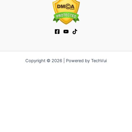
Copyright © 2026 | Powered by TechVui
12bet
|
socolive tv
|
ra khoi tv
|
mitom
|
truc tiep bong da xoilac
|
FB68
|
b52club
|
fun88
|
go88
|
fly88
|
https://pg999.baby
|
78win
|
hi88
|
Jun88
|
https://kqbd.deal/
|
kèo bóng đá
|
ok9 lin
|
IWIN
|
sky88
|
game bắn cá đổi thưởng
|
kèo nhà cái
|
tỷ lệ kèo
|
66club
|
188bet
|
hi 88
|
Nowgoal
|
7m
|
90p
|
LC88
|
8kbet
|
bet88
|
f168
|
kèo bóng đá
|
rikvip
|
Jun88
|
kèo bóng đá hôm
nay
|
xoilac
|
https://okvipno1.com/
|
78win
|
https://vn88.cn.com/
|
F8BET
|
sun win
|
789bet
|
https://vin777.jp.net/
|
b52club
|
F8BET
|
Tải Go88
|
hitclub
|
https://keonhacai55.mobile/
|
7m
|
https://cakhiatvcc.tv/
|