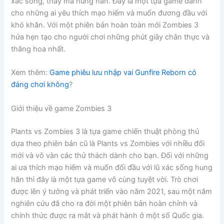
xác sống, thây ma hung hãn. Đây là một tựa game dành
cho những ai yêu thích mạo hiểm và muốn đương đầu với
khó khăn. Với một phiên bản hoàn toàn mới Zombies 3
hứa hẹn tạo cho người chơi những phút giây chân thực và
thăng hoa nhất.
Xem thêm:
Game phiêu lưu nhập vai Gunfire Reborn có
đáng chơi không
?
Giới thiệu về game Zombies 3
Plants vs Zombies 3 là tựa game chiến thuật phòng thủ
dựa theo phiên bản cũ là Plants vs Zombies với nhiều đổi
mới và vô vàn các thử thách dành cho bạn. Đối với những
ai ưa thích mạo hiểm và muốn đối đầu với lũ xác sống hung
hãn thì đây là một tựa game vô cùng tuyệt vời. Trò chơi
được lên ý tưởng và phát triển vào năm 2021, sau một năm
nghiên cứu đã cho ra đời một phiên bản hoàn chỉnh và
chính thức được ra mắt và phát hành ở một số Quốc gia.