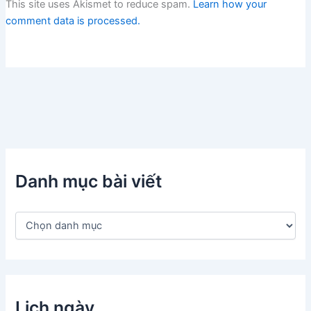
This site uses Akismet to reduce spam.
Learn how your
comment data is processed.
Danh mục bài viết
D
a
n
h
m
ụ
c
Lịch ngày