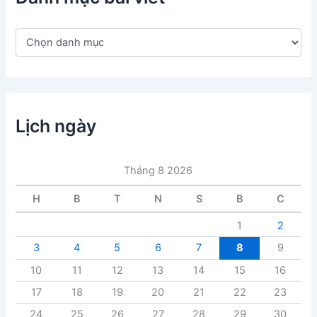
D
a
n
h
m
ụ
c
Lịch ngày
b
à
i
Tháng 8 2026
v
i
H
B
T
N
S
B
C
ế
t
1
2
3
4
5
6
7
8
9
10
11
12
13
14
15
16
17
18
19
20
21
22
23
24
25
26
27
28
29
30