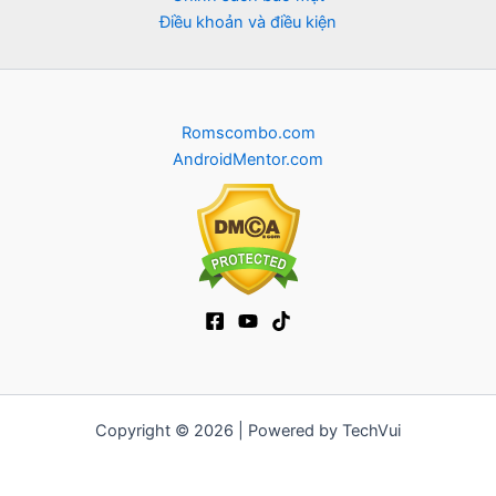
Điều khoản và điều kiện
Romscombo.com
AndroidMentor.com
Copyright © 2026 | Powered by TechVui
12bet
|
ra khoi tv
|
mitom
|
truc tiep bong da xoilac
|
FB68
|
b52club
|
fun88
|
go88
|
https://pg999.baby
|
78win
|
hi88
|