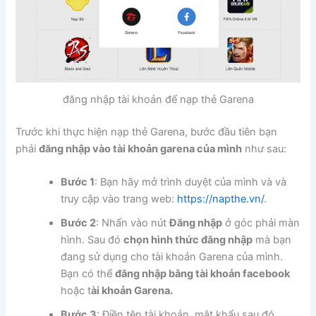
đăng nhập tài khoản để nạp thẻ Garena
Trước khi thực hiện nạp thẻ Garena, bước đầu tiên bạn
phải
đăng nhập vào tài khoản garena của mình
như sau:
Bước 1
: Bạn hãy mở trình duyệt của mình và và
truy cập vào trang web:
https://napthe.vn/
.
Bước 2
: Nhấn vào nút
Đăng nhập
ở góc phải màn
hình. Sau đó
chọn hình thức đăng nhập
mà bạn
đang sử dụng cho tài khoản Garena của mình.
Bạn có thể
đăng nhập bằng tài khoản facebook
hoặc t
ài khoản Garena.
Bước 3
: Điền tên tài khoản, mật khẩu sau đó