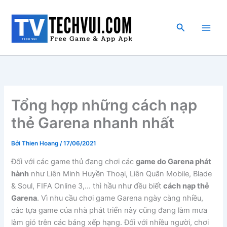
Nhảy
tới
Tìm
nội
kiếm
dung
Tổng hợp những cách nạp
thẻ Garena nhanh nhất
Bởi
Thien Hoang
/
17/06/2021
Đối với các game thủ đang chơi các
game do Garena phát
hành
như Liên Minh Huyền Thoại, Liên Quân Mobile, Blade
& Soul, FIFA Online 3,… thì hầu như đều biết
cách nạp thẻ
Garena
. Vì nhu cầu chơi game Garena ngày càng nhiều,
các tựa game của nhà phát triển này cũng đang làm mưa
làm gió trên các bảng xếp hạng. Đối với nhiều người, chơi