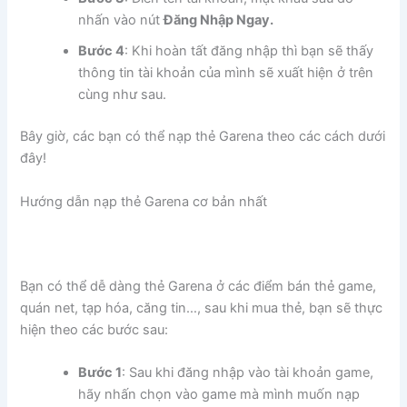
nhấn vào nút
Đăng Nhập Ngay.
Bước 4
: Khi hoàn tất đăng nhập thì bạn sẽ thấy
thông tin tài khoản của mình sẽ xuất hiện ở trên
cùng như sau.
Bây giờ, các bạn có thể nạp thẻ Garena theo các cách dưới
đây!
Hướng dẫn nạp thẻ Garena cơ bản nhất
Bạn có thể dễ dàng thẻ Garena ở các điểm bán thẻ game,
quán net, tạp hóa, căng tin…, sau khi mua thẻ, bạn sẽ thực
hiện theo các bước sau:
Bước 1
: Sau khi đăng nhập vào tài khoản game,
hãy nhấn chọn vào game mà mình muốn nạp