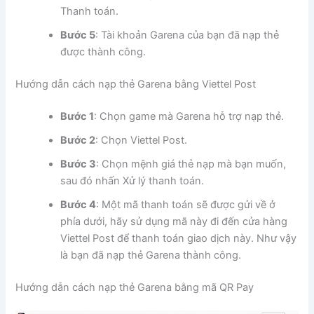
Thanh toán.
Bước 5
: Tài khoản Garena của bạn đã nạp thẻ
được thành công.
Hướng dẫn cách nạp thẻ Garena bằng Viettel Post
Bước 1
: Chọn game mà Garena hỗ trợ nạp thẻ.
Bước 2
: Chọn Viettel Post.
Bước 3
: Chọn mệnh giá thẻ nạp mà bạn muốn,
sau đó nhấn Xử lý thanh toán.
Bước 4
: Một mã thanh toán sẽ được gửi về ở
phía dưới, hãy sử dụng mã này đi đến cửa hàng
Viettel Post để thanh toán giao dịch này. Như vậy
là bạn đã nạp thẻ Garena thành công.
Hướng dẫn cách nạp thẻ Garena bằng mã QR Pay