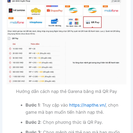
Hướng dẫn cách nạp thẻ Garena bằng mã QR Pay
Bước 1
: Truy cập vào
https://napthe.vn/
, chọn
game mà bạn muốn tiến hành nạp thẻ.
Bước 2
: Chọn phương thức là QR Pay.
Bước 3
: Chọn mệnh giá thẻ nạp mà bạn muốn,