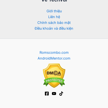
Giới thiệu
Liên hệ
Chính sách bảo mật
Điều khoản và điều kiện
Romscombo.com
AndroidMentor.com