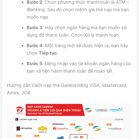
Bước 2
: Chọn phương thức thanh toán là ATM –
iBanking. Sau đó chọn mệnh giá thẻ nạp mà bạn
muốn nạp.
Bước 3
: Hãy chọn ngân hàng mà bạn muốn sử
dụng để thanh toán. Chọn Xử lý thanh toán.
Bước 4
: Một trang mới sẽ được hiện ra, bạn hãy
chọn
Tiếp tục.
Bước 5
: Đăng nhập vào tài khoản ngân hàng của
bạn và tiến hành thanh toán để hoàn tất.
Hướng dẫn cách nạp thẻ Garena bằng VISA, Mastercard,
Amex, JCB