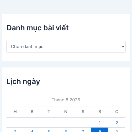
Danh mục bài viết
D
a
n
h
m
ụ
c
Lịch ngày
b
à
i
Tháng 8 2026
v
i
H
B
T
N
S
B
C
ế
t
1
2
3
4
5
6
7
8
9