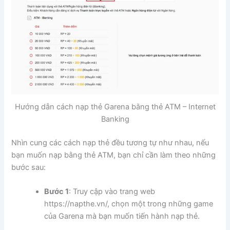
Hướng dẫn cách nạp thẻ Garena bằng thẻ ATM – Internet
Banking
Nhìn cung các cách nạp thẻ đều tương tự như nhau, nếu
bạn muốn nạp bằng thẻ ATM, bạn chỉ cần làm theo những
bước sau:
Bước 1
: Truy cập vào trang web
https://napthe.vn/
, chọn một trong những game
của Garena mà bạn muốn tiến hành nạp thẻ.