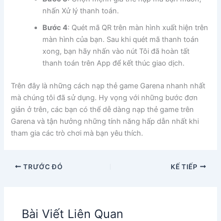
nhấn Xử lý thanh toán.
Bước 4
: Quét mã QR trên màn hình xuất hiện trên
màn hình của bạn. Sau khi quét mã thanh toán
xong, bạn hãy nhấn vào nút Tôi đã hoàn tất
thanh toán trên App để kết thúc giao dịch.
Trên đây là những cách nạp thẻ game Garena nhanh nhất
mà chúng tôi đã sử dụng. Hy vọng với những bước đơn
giản ở trên, các bạn có thể dễ dàng nạp thẻ game trên
Garena và tận hưởng những tính năng hấp dẫn nhất khi
tham gia các trò chơi mà bạn yêu thích.
TRƯỚC ĐÓ
KẾ TIẾP
Bài Viết Liên Quan