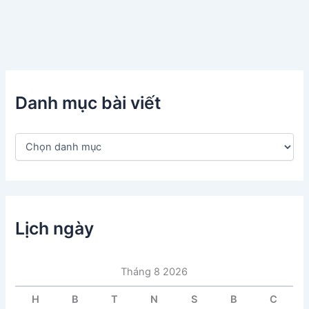
Danh mục bài viết
D
a
n
h
m
ụ
c
Lịch ngày
b
à
i
Tháng 8 2026
v
i
H
B
T
N
S
B
C
ế