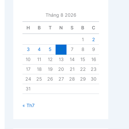
i
v
Tháng 8 2026
i
ế
H
B
T
N
S
B
C
t
1
2
3
4
5
6
7
8
9
10
11
12
13
14
15
16
17
18
19
20
21
22
23
24
25
26
27
28
29
30
31
« Th7