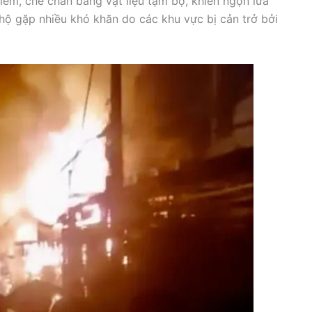
hiếm, che chắn bằng vật liệu tạm bợ, khiến ngọn lửa
hộ gặp nhiều khó khăn do các khu vực bị cản trở bởi