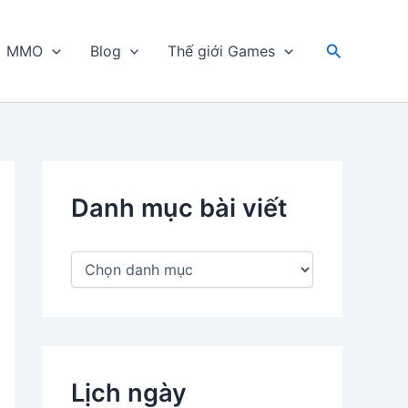
Tìm
MMO
Blog
Thế giới Games
kiếm
Danh mục bài viết
D
a
n
h
m
ụ
c
Lịch ngày
b
à