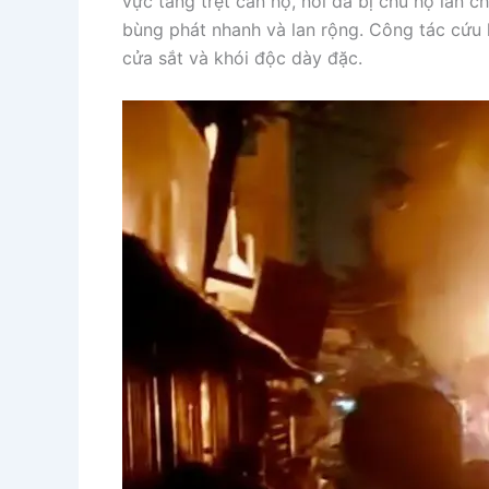
vực tầng trệt căn hộ, nơi đã bị chủ hộ lấn c
bùng phát nhanh và lan rộng. Công tác cứu 
cửa sắt và khói độc dày đặc.