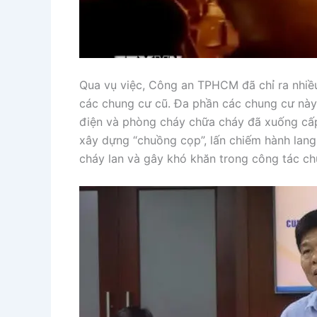
Qua vụ việc, Công an TPHCM đã chỉ ra nhiều
các chung cư cũ. Đa phần các chung cư này 
điện và phòng cháy chữa cháy đã xuống cấp 
xây dựng “chuồng cọp”, lấn chiếm hành lang,
cháy lan và gây khó khăn trong công tác ch