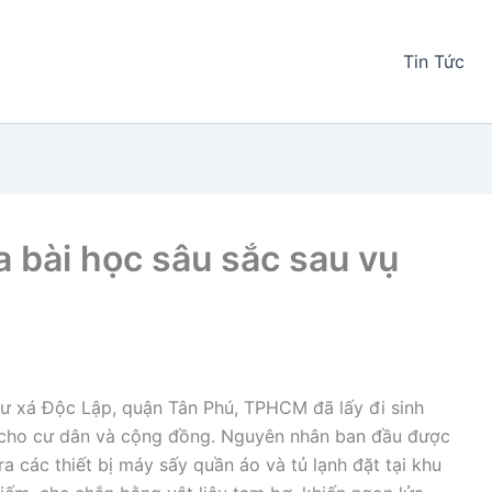
Tin Tức
 bài học sâu sắc sau vụ
 cư xá Độc Lập, quận Tân Phú, TPHCM đã lấy đi sinh
n cho cư dân và cộng đồng. Nguyên nhân ban đầu được
a các thiết bị máy sấy quần áo và tủ lạnh đặt tại khu