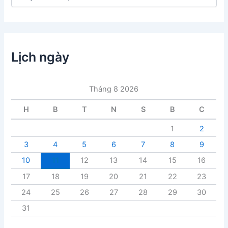
a
n
h
m
ụ
c
Lịch ngày
b
à
i
Tháng 8 2026
v
i
H
B
T
N
S
B
C
ế
t
1
2
3
4
5
6
7
8
9
10
11
12
13
14
15
16
17
18
19
20
21
22
23
24
25
26
27
28
29
30
31