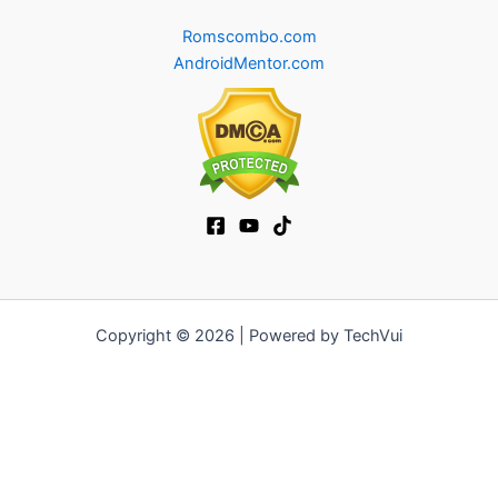
Romscombo.com
AndroidMentor.com
Copyright © 2026 | Powered by TechVui
12bet
|
ra khoi tv
|
mitom
|
truc tiep bong da xoilac
|
FB68
|
b52club
|
fun88
|
go88
|
https://pg999.baby
|
78win
|
hi88
|
Jun88
|
https://kqbd.deal/
|
kèo bóng đá
|
ok9 lin
|
IWIN
|
sky88
|
game bắn cá đổi thưởng
|
kèo nhà cái
|
tỷ lệ kèo
|
66club
|
188bet
|
hi 88
|
Nowgoal
|
7m
|
90p
|
LC88
|
8kbet
|
bet88
|
f168
|
kèo
bóng đá
|
rikvip
|
Jun88
|
kèo bóng đá hôm nay
|
xoilac
|