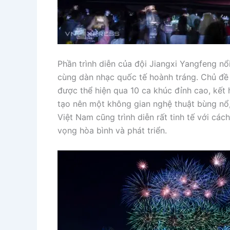
Phần trình diễn của đội Jiangxi Yangfeng nổ
cùng dàn nhạc quốc tế hoành tráng. Chủ đề 
được thể hiện qua 10 ca khúc đỉnh cao, kết
tạo nên một không gian nghệ thuật bùng nổ,
Việt Nam cũng trình diễn rất tinh tế với c
vọng hòa bình và phát triển.