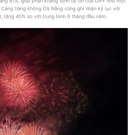
tăng 81%, góp phần khẳng định uy tín của DIFF như một
. Cảng hàng không Đà Nẵng cũng ghi nhận kỷ lục với
t, tăng 40% so với trung bình 6 tháng đầu năm.