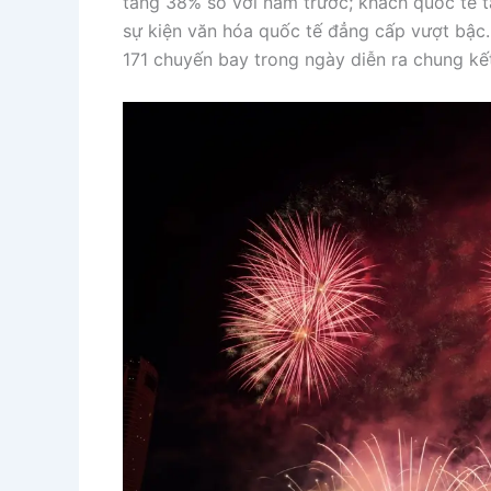
tăng 38% so với năm trước; khách quốc tế 
sự kiện văn hóa quốc tế đẳng cấp vượt bậc
171 chuyến bay trong ngày diễn ra chung kế