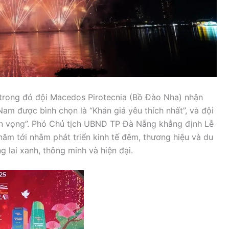
 trong đó đội Macedos Pirotecnia (Bồ Đào Nha) nhận
Nam được bình chọn là “Khán giả yêu thích nhất”, và đội
riển vọng”. Phó Chủ tịch UBND TP Đà Nẵng khẳng định Lễ
năm tới nhằm phát triển kinh tế đêm, thương hiệu và du
g lai xanh, thông minh và hiện đại.