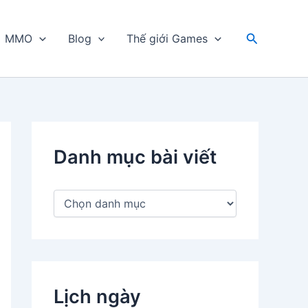
Tìm
MMO
Blog
Thế giới Games
kiếm
Danh mục bài viết
D
a
n
h
m
ụ
c
Lịch ngày
b
à