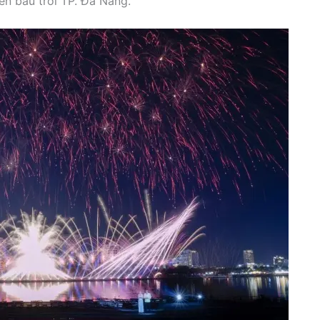
ên bầu trời TP. Đà Nẵng.