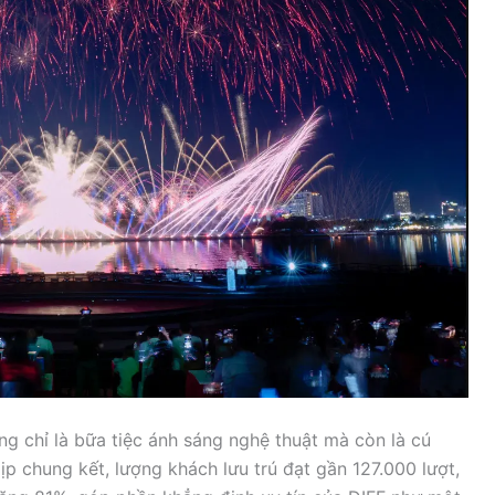
 chỉ là bữa tiệc ánh sáng nghệ thuật mà còn là cú
ịp chung kết, lượng khách lưu trú đạt gần 127.000 lượt,