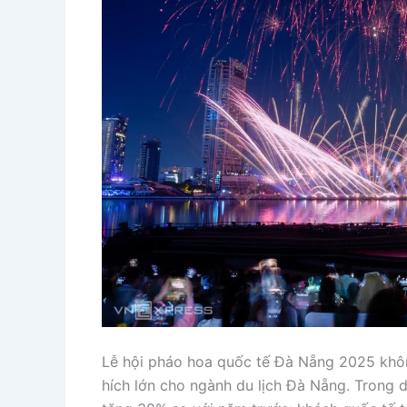
Lễ hội pháo hoa quốc tế Đà Nẵng 2025 không
hích lớn cho ngành du lịch Đà Nẵng. Trong d