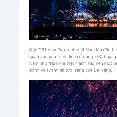
Đội Z121 Vina Pyrotech Việt Nam lần đầu tiê
quân với màn trình diễn sử dụng 7.000 quả p
Nam như “Hào khí Việt Nam”, tạo nên một bứ
động và tương lai tươi sáng của Đà Nẵng.