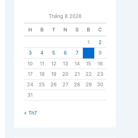
i
v
Tháng 8 2026
i
ế
H
B
T
N
S
B
C
t
1
2
3
4
5
6
7
8
9
10
11
12
13
14
15
16
17
18
19
20
21
22
23
24
25
26
27
28
29
30
31
« Th7