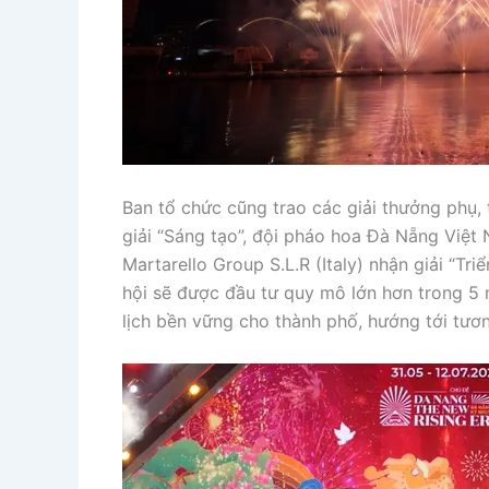
Ban tổ chức cũng trao các giải thưởng phụ,
giải “Sáng tạo”, đội pháo hoa Đà Nẵng Việt 
Martarello Group S.L.R (Italy) nhận giải “T
hội sẽ được đầu tư quy mô lớn hơn trong 5 
lịch bền vững cho thành phố, hướng tới tươn