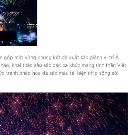
n góp mặt vòng chung kết đã xuất sắc giành vị trí Á
háo, khai thác sâu sắc các ca khúc mang tinh thần Việt
c tranh pháo hoa đa sắc màu tái hiện nhịp sống sôi