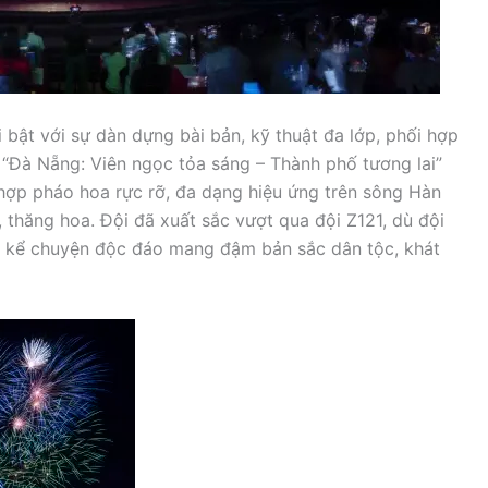
i bật với sự dàn dựng bài bản, kỹ thuật đa lớp, phối hợp
“Đà Nẵng: Viên ngọc tỏa sáng – Thành phố tương lai”
 hợp pháo hoa rực rỡ, đa dạng hiệu ứng trên sông Hàn
 thăng hoa. Đội đã xuất sắc vượt qua đội Z121, dù đội
ách kể chuyện độc đáo mang đậm bản sắc dân tộc, khát