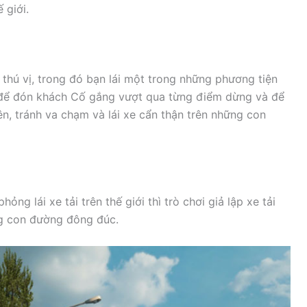
 giới.
 thú vị, trong đó bạn lái một trong những phương tiện
 để đón khách Cố gắng vượt qua từng điểm dừng và để
ên, tránh va chạm và lái xe cẩn thận trên những con
ỏng lái xe tải trên thế giới thì trò chơi giả lập xe tải
ng con đường đông đúc.