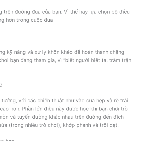
g trên đường đua của bạn. Vì thế hãy lựa chọn bộ điều
ng hơn trong cuộc đua
ững kỹ năng và xử lý khôn khéo để hoàn thành chặng
 chơi bạn đang tham gia, vì “biết người biết ta, trăm trận
ẽ
tưởng, với các chiến thuật như vào cua hẹp và rẽ trái
ộ cao hơn. Phần lớn điều này được học khi bạn chơi trò
mòn và tuyến đường khác nhau trên đường đến đích
ửa (trong nhiều trò chơi), khớp phanh và trôi dạt.