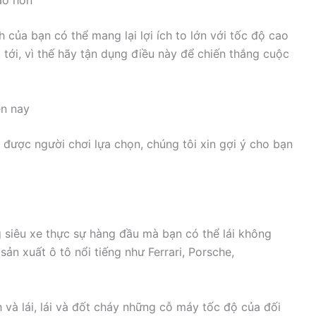
ao hơn
 của bạn có thể mang lại lợi ích to lớn với tốc độ cao
 tới, vì thế hãy tận dụng điều này để chiến thắng cuộc
ện nay
e được người chơi lựa chọn, chúng tôi xin gợi ý cho bạn
 siêu xe thực sự hàng đầu mà bạn có thể lái không
sản xuất ô tô nổi tiếng như Ferrari, Porsche,
và lái, lái và đốt cháy những cỗ máy tốc độ của đối