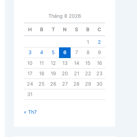
i
v
Tháng 8 2026
i
ế
H
B
T
N
S
B
C
t
1
2
3
4
5
6
7
8
9
10
11
12
13
14
15
16
17
18
19
20
21
22
23
24
25
26
27
28
29
30
31
« Th7