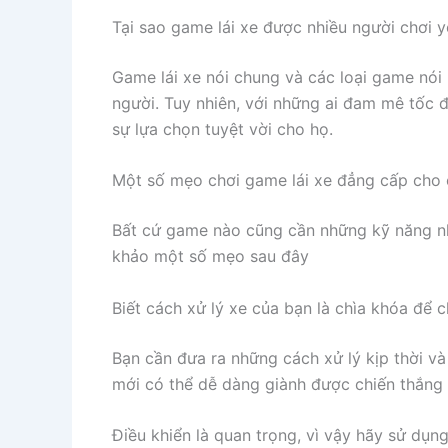
Tại sao game lái xe được nhiều người chơi y
Game lái xe nói chung và các loại game nói 
người. Tuy nhiên, với những ai đam mê tốc 
sự lựa chọn tuyệt vời cho họ.
Một số mẹo chơi game lái xe đẳng cấp cho 
Bất cứ game nào cũng cần những kỹ năng nhấ
khảo một số mẹo sau đây
Biết cách xử lý xe của bạn là chìa khóa để 
Bạn cần đưa ra những cách xử lý kịp thời v
mới có thể dễ dàng giành được chiến thắng
Điều khiển là quan trọng, vì vậy hãy sử dụn