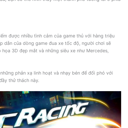
iếm được nhiều tình cảm của game thủ với hàng triệu
hấp dẫn của dòng game đua xe tốc độ, người chơi sẽ
đồ họa 3D đẹp mắt và những siêu xe như Mercedes,
 những phản xạ linh hoạt và nhạy bén để đối phó với
đầy thử thách này.