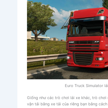
Euro Truck Simulator lá
Giống như các trò chơi lái xe khác, trò chơ
vận tải bằng xe tải của riêng bạn bằng các