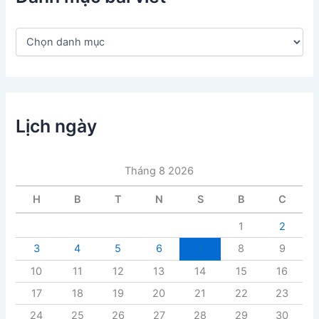
D
a
n
h
m
ụ
c
Lịch ngày
b
à
i
Tháng 8 2026
v
i
H
B
T
N
S
B
C
ế
t
1
2
3
4
5
6
7
8
9
10
11
12
13
14
15
16
17
18
19
20
21
22
23
24
25
26
27
28
29
30