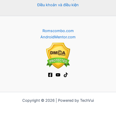
Điều khoản và điều kiện
Romscombo.com
AndroidMentor.com
Copyright © 2026 | Powered by TechVui
12bet
|
socolive tv
|
ra khoi tv
|
mitom
|
truc tiep bong da xoilac
|
FB68
|
b52club
|
fun88
|
go88
|
fly88
|
https://pg999.baby
|