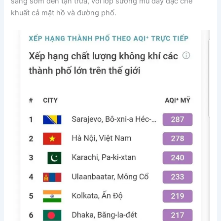
sáng sớm đến tận trưa, với lớp sương mù dày đặc che
khuất cả mặt hồ và đường phố.