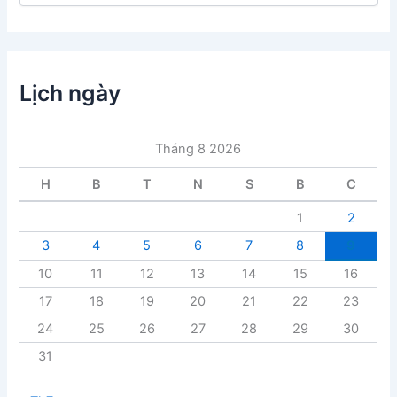
n
h
m
ụ
c
Lịch ngày
b
à
i
Tháng 8 2026
v
i
H
B
T
N
S
B
C
ế
t
1
2
3
4
5
6
7
8
9
10
11
12
13
14
15
16
17
18
19
20
21
22
23
24
25
26
27
28
29
30
31