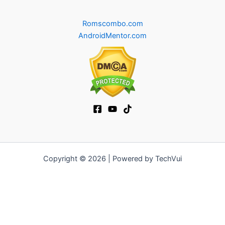
Romscombo.com
AndroidMentor.com
Copyright © 2026 | Powered by TechVui
12bet
|
ra khoi tv
|
mitom
|
truc tiep bong da xoilac
|
FB68
|
b52club
|
fun88
|
go88
|
https://pg999.baby
|
78win
|
hi88
|
Jun88
|
https://kqbd.deal/
|
kèo bóng đá
|
ok9 lin
|
IWIN
|
sky88
|
game bắn cá đổi thưởng
|
kèo nhà cái
|
tỷ lệ kèo
|
66club
|
188bet
|
hi 88
|
Nowgoal
|
7m
|
90p
|
LC88
|
8kbet
|
bet88
|
f168
|
kèo