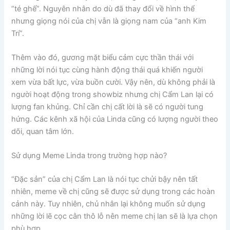
“té ghế”. Nguyên nhân do dù đã thay đổi về hình thể
nhưng giọng nói của chị vẫn là giọng nam của “anh Kim
Trí”.
Thêm vào đó, gương mặt biểu cảm cực thần thái với
những lời nói tục cùng hành động thái quá khiến người
xem vừa bất lực, vừa buồn cười. Vậy nên, dù không phải là
người hoạt động trong showbiz nhưng chị Cẩm Lan lại có
lượng fan khủng. Chỉ cần chị cất lời là sẽ có người tung
hứng. Các kênh xã hội của Linda cũng có lượng người theo
dõi, quan tâm lớn.
Sử dụng Meme Linda trong trường hợp nào?
“Đặc sản” của chị Cẩm Lan là nói tục chửi bậy nên tất
nhiên, meme về chị cũng sẽ được sử dụng trong các hoàn
cảnh này. Tuy nhiên, chủ nhân lại không muốn sử dụng
những lời lẽ cọc cằn thô lỗ nên meme chị lan sẽ là lựa chọn
phù hợp.