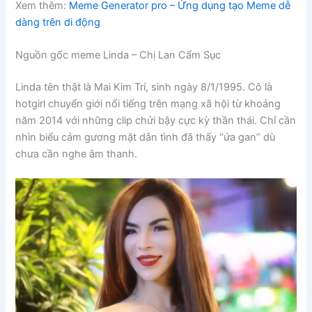
Xem thêm:
Meme Generator pro – Ứng dụng tạo Meme dễ
dàng trên di động
Nguồn gốc meme Linda – Chị Lan Cẩm Sục
Linda tên thật là Mai Kim Trí, sinh ngày 8/1/1995. Cô là
hotgirl chuyển giới nổi tiếng trên mạng xã hội từ khoảng
năm 2014 với những clip chửi bậy cực kỳ thần thái. Chỉ cần
nhìn biểu cảm gương mặt dân tình đã thấy “ứa gan” dù
chưa cần nghe âm thanh.