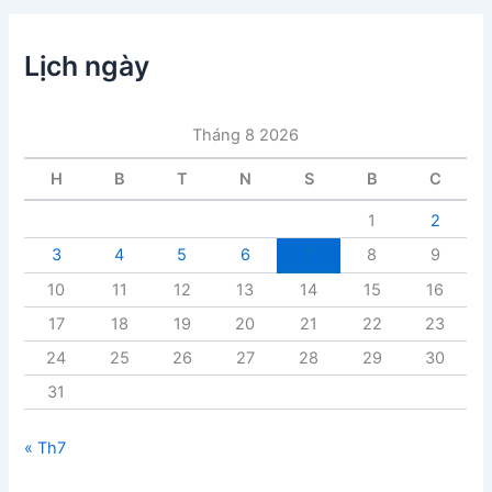
m
ụ
c
Lịch ngày
b
à
i
Tháng 8 2026
v
i
H
B
T
N
S
B
C
ế
t
1
2
3
4
5
6
7
8
9
10
11
12
13
14
15
16
17
18
19
20
21
22
23
24
25
26
27
28
29
30
31
« Th7