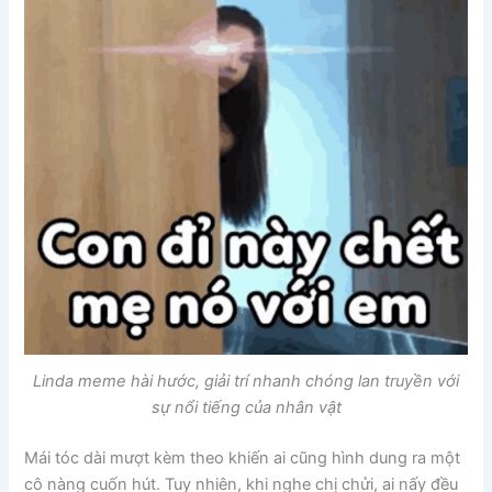
Linda meme hài hước, giải trí nhanh chóng lan truyền với
sự nổi tiếng của nhân vật
Mái tóc dài mượt kèm theo khiến ai cũng hình dung ra một
cô nàng cuốn hút. Tuy nhiên, khi nghe chị chửi, ai nấy đều