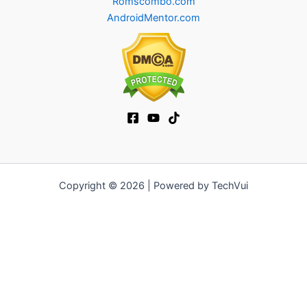
Romscombo.com
AndroidMentor.com
Copyright © 2026 | Powered by TechVui
12bet
|
socolive tv
|
ra khoi tv
|
mitom
|
truc tiep bong da xoilac
|
FB68
|
b52club
|
fun88
|
go88
|
fly88
|
https://pg999.baby
|
78win
|
hi88
|
Jun88
|
https://kqbd.deal/
|
kèo bóng đá
|
ok9 lin
|
IWIN
|
sky88
|
game bắn cá đổi thưởng
|
kèo nhà cái
|
tỷ lệ kèo
|
66club
|
188bet
|
hi 88
|
Nowgoal
|
7m
|
90p
|
LC88
|
8kbet
|
bet88
|
f168
|
kèo bóng đá
|
rikvip
|
Jun88
|
kèo bóng đá hôm
nay
|
xoilac
|
https://okvipno1.com/
|
78win
|