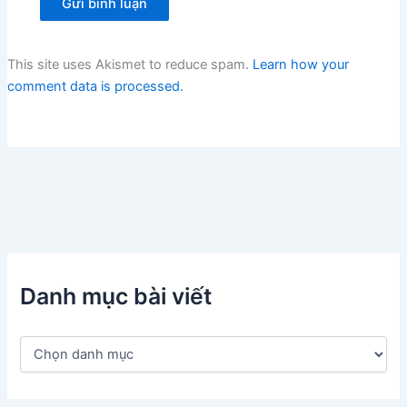
This site uses Akismet to reduce spam.
Learn how your
comment data is processed.
Danh mục bài viết
D
a
n
h