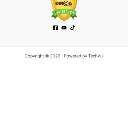
Copyright © 2026 | Powered by TechVui
12bet
|
ra khoi tv
|
mitom
|
truc tiep bong da xoilac
|
FB68
|
b52club
|
fun88
|
go88
|
https://pg999.baby
|
78win
|
hi88
|
Jun88
|
https://kqbd.deal/
|
kèo bóng đá
|
ok9 lin
|
IWIN
|
sky88
|
game bắn cá đổi thưởng
|
kèo nhà cái
|
tỷ lệ kèo
|
66club
|
188bet
|
hi 88
|
Nowgoal
|
7m
|
90p
|
LC88
|
8kbet
|
bet88
|
f168
|
kèo
bóng đá
|
rikvip
|
Jun88
|
kèo bóng đá hôm nay
|
xoilac
|
https://okvipno1.com/
|
78win
|
https://vn88.cn.com/
|
F8BET
|
sun win
|
789bet
|
https://vin777.jp.net/
|
b52club
|
F8BET
|
Tải
Go88
|
hitclub
|
https://keonhacai55.mobile/
|
7m
|
https://cakhiatvcc.tv/
|
OPEN88.COM
|
https://v9bet.website/
|