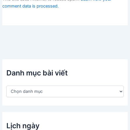
comment data is processed.
Danh mục bài viết
D
a
n
h
m
ụ
c
Lịch ngày
b