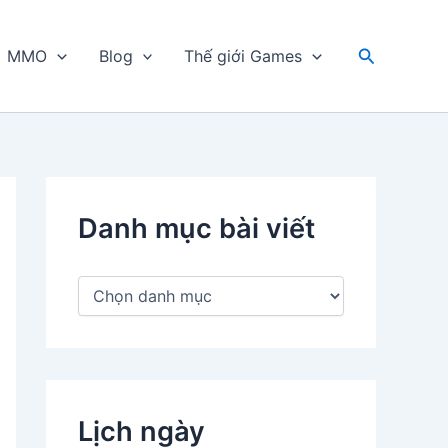
Tìm
MMO
Blog
Thế giới Games
kiếm
Danh mục bài viết
D
a
n
h
m
ụ
c
Lịch ngày
b
à