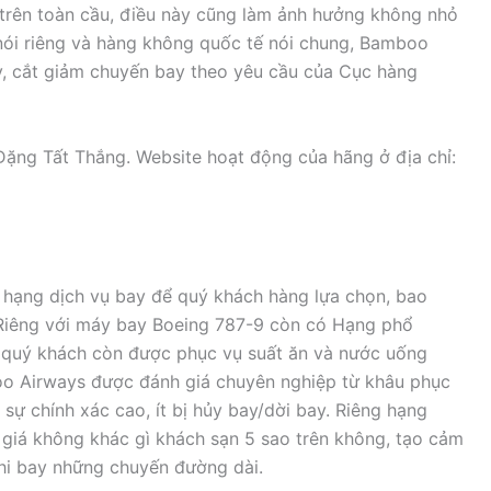
trên toàn cầu, điều này cũng làm ảnh hưởng không nhỏ
nói riêng và hàng không quốc tế nói chung, Bamboo
y, cắt giảm chuyến bay theo yêu cầu của Cục hàng
ặng Tất Thắng. Website hoạt động của hãng ở địa chỉ:
hạng dịch vụ bay để quý khách hàng lựa chọn, bao
Riêng với máy bay Boeing 787-9 còn có Hạng phổ
à quý khách còn được phục vụ suất ăn và nước uống
boo Airways được đánh giá chuyên nghiệp từ khâu phục
ự chính xác cao, ít bị hủy bay/dời bay. Riêng hạng
iá không khác gì khách sạn 5 sao trên không, tạo cảm
khi bay những chuyến đường dài.