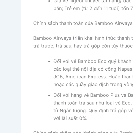
Giá vé Người khuyết tật nặng/ đặc b
bản; Trẻ em (từ 2 đến 11 tuổi) tốn
Chính sách thanh toán của Bamboo Airways
Bamboo Airways triển khai hình thức thanh
trả trước, trả sau, hay trả góp còn tùy thuộc
Đối với vé Bamboo Eco quý khách t
các loại thẻ nội địa có cổng Napas
JCB, American Express. Hoặc thanh 
hoặc các quầy giao dịch trong vòn
Đối với hạng vé Bamboo Plus và Ba
thanh toán trả sau như loại vé Ec
tử Ngân lượng. Quy định trả góp vớ
với lãi suất 0%.
Chính sách chăm sóc khách hàng của Bamb