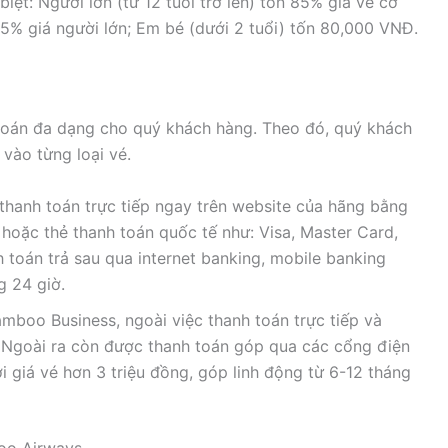
iệt: Người lớn (từ 12 tuổi trở lên) tốn 85% giá vé cơ
 75% giá người lớn; Em bé (dưới 2 tuổi) tốn 80,000 VNĐ.
 toán đa dạng cho quý khách hàng. Theo đó, quý khách
 vào từng loại vé.
hanh toán trực tiếp ngay trên website của hãng bằng
 hoặc thẻ thanh toán quốc tế như: Visa, Master Card,
toán trả sau qua internet banking, mobile banking
g 24 giờ.
mboo Business, ngoài việc thanh toán trực tiếp và
o. Ngoài ra còn được thanh toán góp qua các cổng điện
i giá vé hơn 3 triệu đồng, góp linh động từ 6-12 tháng
oo Airways