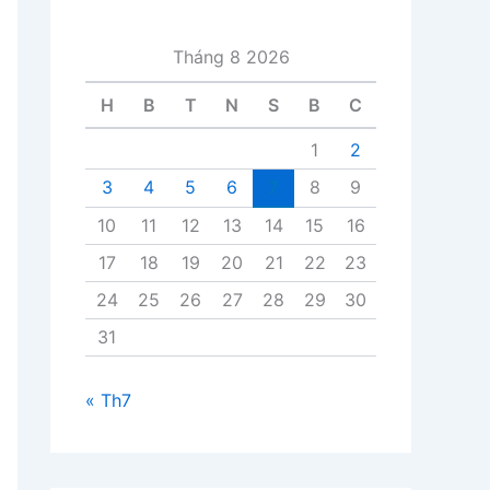
i
v
Tháng 8 2026
i
ế
H
B
T
N
S
B
C
t
1
2
3
4
5
6
7
8
9
10
11
12
13
14
15
16
17
18
19
20
21
22
23
24
25
26
27
28
29
30
31
« Th7