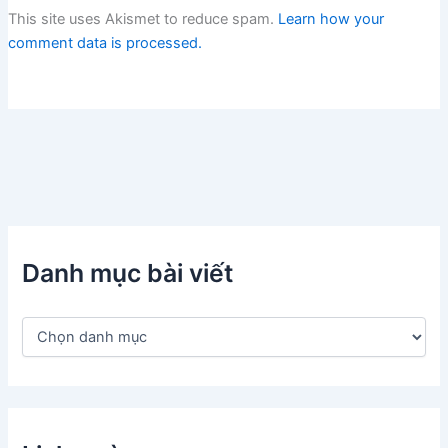
This site uses Akismet to reduce spam.
Learn how your
comment data is processed.
Danh mục bài viết
D
a
n
h
m
ụ
c