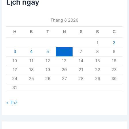
Lịch ngày
b
à
i
Tháng 8 2026
v
i
H
B
T
N
S
B
C
ế
t
1
2
3
4
5
6
7
8
9
10
11
12
13
14
15
16
17
18
19
20
21
22
23
24
25
26
27
28
29
30
31
« Th7