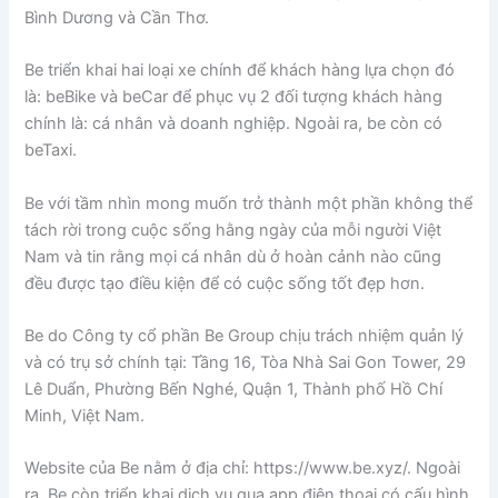
Bình Dương và Cần Thơ.
Be triển khai hai loại xe chính để khách hàng lựa chọn đó
là: beBike và beCar để phục vụ 2 đối tượng khách hàng
chính là: cá nhân và doanh nghiệp. Ngoài ra, be còn có
beTaxi.
Be với tầm nhìn mong muốn trở thành một phần không thể
tách rời trong cuộc sống hằng ngày của mỗi người Việt
Nam và tin rằng mọi cá nhân dù ở hoàn cảnh nào cũng
đều được tạo điều kiện để có cuộc sống tốt đẹp hơn.
Be do Công ty cổ phần Be Group chịu trách nhiệm quản lý
và có trụ sở chính tại: Tầng 16, Tòa Nhà Sai Gon Tower, 29
Lê Duẩn, Phường Bến Nghé, Quận 1, Thành phố Hồ Chí
Minh, Việt Nam.
Website của Be nằm ở địa chỉ: https://www.be.xyz/. Ngoài
ra, Be còn triển khai dịch vụ qua app điện thoại có cấu hình