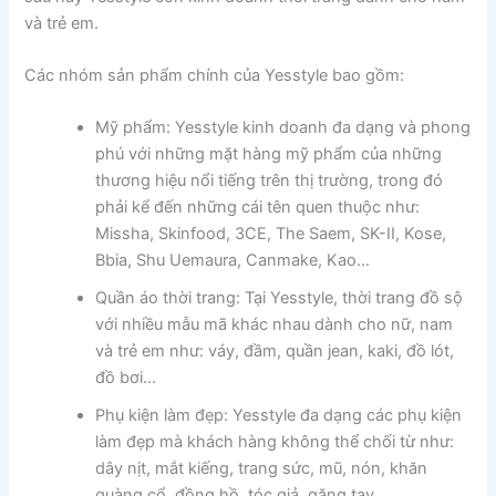
và trẻ em.
Các nhóm sản phẩm chính của Yesstyle bao gồm:
Mỹ phẩm: Yesstyle kinh doanh đa dạng và phong
phú với những mặt hàng mỹ phẩm của những
thương hiệu nổi tiếng trên thị trường, trong đó
phải kể đến những cái tên quen thuộc như:
Missha, Skinfood, 3CE, The Saem, SK-II, Kose,
Bbia, Shu Uemaura, Canmake, Kao…
Quần áo thời trang: Tại Yesstyle, thời trang đồ sộ
với nhiều mẫu mã khác nhau dành cho nữ, nam
và trẻ em như: váy, đầm, quần jean, kaki, đồ lót,
đồ bơi…
Phụ kiện làm đẹp: Yesstyle đa dạng các phụ kiện
làm đẹp mà khách hàng không thể chối từ như:
dây nịt, mắt kiếng, trang sức, mũ, nón, khăn
quàng cổ, đồng hồ, tóc giả, găng tay…