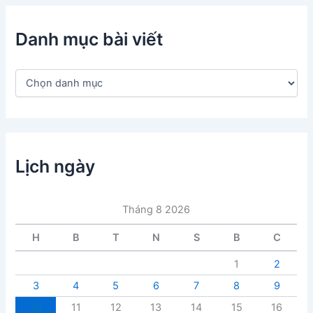
Danh mục bài viết
D
a
n
h
m
ụ
c
Lịch ngày
b
à
i
Tháng 8 2026
v
i
H
B
T
N
S
B
C
ế
t
1
2
3
4
5
6
7
8
9
10
11
12
13
14
15
16