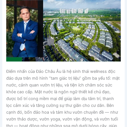
Điểm nhấn của Đảo Châu Âu là hệ sinh thái wellness độc
đáo dựa trên mô hình “tam giác trị liệu” gồm ba yếu tố: mặt
nước, cảnh quan vườn trị liệu, và tiện ích chăm sóc sức
khỏe cao cấp. Mặt nước là ngôn ngữ thiết kế chủ đạo,
được bố trí cong mềm mại để giúp làm dịu tâm trí, thanh
lọc cảm xúc và tăng cường sự thư giãn cho cư dân. Bên
cạnh đó, bốn đảo hoa và tám khu vườn chuyên đề — như
vườn thảo dược, vườn yoga, vườn vận động, và vườn tuổi
thơ — hoạt động như những spa mở dưới bóng cây, giúp